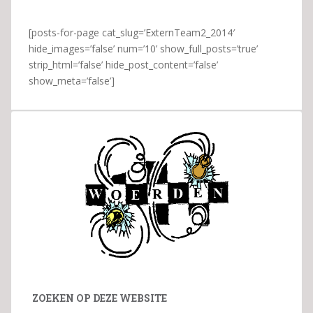
[posts-for-page cat_slug=’ExternTeam2_2014′
hide_images=’false’ num=’10’ show_full_posts=’true’
strip_html=’false’ hide_post_content=’false’
show_meta=’false’]
ZOEKEN OP DEZE WEBSITE