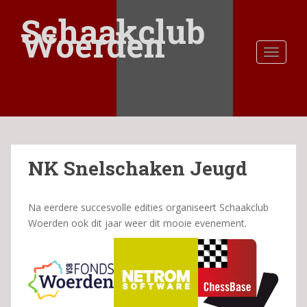
S
Schaakclub
k
Woerden
i
TOGGLE
p
t
o
m
a
i
n
NK Snelschaken Jeugd
c
o
n
Na eerdere succesvolle edities organiseert Schaakclub
t
Woerden ook dit jaar weer dit mooie evenement.
e
n
t