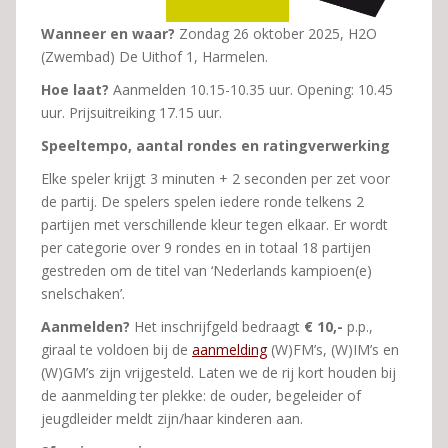
Wanneer en waar?
Zondag 26 oktober 2025, H2O
(Zwembad) De Uithof 1, Harmelen.
Hoe laat?
Aanmelden 10.15-10.35 uur. Opening: 10.45
uur. Prijsuitreiking 17.15 uur.
Speeltempo, aantal rondes en ratingverwerking
Elke speler krijgt 3 minuten + 2 seconden per zet voor
de partij. De spelers spelen iedere ronde telkens 2
partijen met verschillende kleur tegen elkaar. Er wordt
per categorie over 9 rondes en in totaal 18 partijen
gestreden om de titel van ‘Nederlands kampioen(e)
snelschaken’.
Aanmelden?
Het inschrijfgeld bedraagt
€
10,-
p.p.,
giraal te voldoen bij de
aanmelding
(W)FM’s, (W)IM’s en
(W)GM’s zijn vrijgesteld. Laten we de rij kort houden bij
de aanmelding ter plekke: de ouder, begeleider of
jeugdleider meldt zijn/haar kinderen aan.