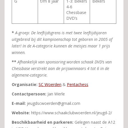
G
t/m 8 jaar
1-3: Bekers
Bekers
4-6
Chessbase
DVD’s
*
A-groep:
De leeftijdsgrens is met twee leeftijdsjaren
uitgebreid bij dit kampioenschap tot geboren in 200
5
of
later!
In de A-categorie kunnen de meisjes maar 1 prijs
winnen.
**
Afhankelijk van sponsoring worden schaak DVD’s van
Chessbase verstrekt aan de prijswinnaars 4 tot 6 in de
algemene-categorie.
Organisatie:
SC Woerden
&
Pentachess
Contactperso
on
:
Jan Werle
E-mail:
jeugdscwoerden@gmail.com
Website:
https://www.schaakclubwoerden.nl/jeugd-2/
Beschikbaarheid en parkeren:
Gelegen naast de A12