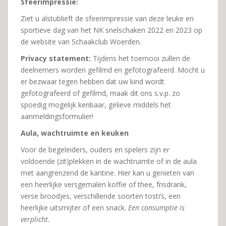
Sfeerimpressie:
Ziet u alstublieft de sfeerimpressie van deze leuke en
sportieve dag van het NK snelschaken 2022 en 2023 op
de website van Schaakclub Woerden.
Privacy statement:
Tijdens het toernooi zullen de
deelnemers worden gefilmd en gefotografeerd. Mocht u
er bezwaar tegen hebben dat uw kind wordt
gefotografeerd of gefilmd, maak dit ons s.v.p. zo
spoedig mogelijk kenbaar, gelieve middels het
aanmeldingsformulier!
Aula, wachtruimte en keuken
Voor de begeleiders, ouders en spelers zijn er
voldoende (zit)plekken in de wachtruimte of in de aula
met aangrenzend de kantine. Hier kan u genieten van
een heerlijke versgemalen koffie of thee, frisdrank,
verse broodjes, verschillende soorten tosti’s, een
heerlijke uitsmijter of een snack.
Een consumptie is
verplicht.