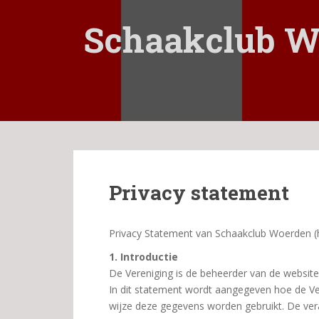
S
k
Schaakclub W
i
p
t
o
m
a
i
n
c
Privacy statement
o
n
t
Privacy Statement van Schaakclub Woerden (h
e
n
1. Introductie
t
De Vereniging is de beheerder van de websit
In dit statement wordt aangegeven hoe de V
wijze deze gegevens worden gebruikt. De vera