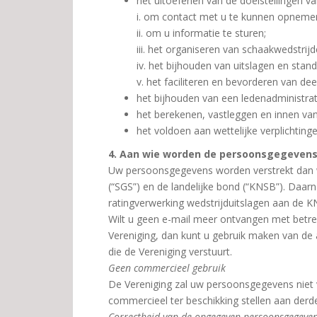
het uitoefenen van de doelstellingen va
i. om contact met u te kunnen opneme
ii. om u informatie te sturen;
iii. het organiseren van schaakwedstrijd
iv. het bijhouden van uitslagen en stand
v. het faciliteren en bevorderen van d
het bijhouden van een ledenadministrat
het berekenen, vastleggen en innen van 
het voldoen aan wettelijke verplichtinge
4. Aan wie worden de persoonsgegevens
Uw persoonsgegevens worden verstrekt dan 
(“SGS”) en de landelijke bond (“KNSB”). Daar
ratingverwerking wedstrijduitslagen aan de K
Wilt u geen e-mail meer ontvangen met betrek
Vereniging, dan kunt u gebruik maken van de 
die de Vereniging verstuurt.
Geen commercieel gebruik
De Vereniging zal uw persoonsgegevens niet 
commercieel ter beschikking stellen aan de
Correctheid van de opgegeven persoonsgegeve