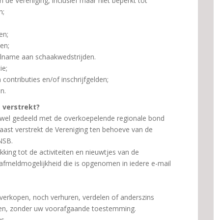
n de Vereniging, inclusief maar niet beperkt tot
n;
en;
en;
eelname aan schaakwedstrijden.
ie;
contributies en/of inschrijfgelden;
n.
 verstrekt?
wel gedeeld met de overkoepelende regionale bond
naast verstrekt de Vereniging ten behoeve van de
NSB.
king tot de activiteiten en nieuwtjes van de
afmeldmogelijkheid die is opgenomen in iedere e-mail
verkopen, noch verhuren, verdelen of anderszins
rden, zonder uw voorafgaande toestemming.
ns