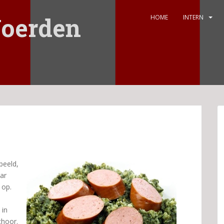
oerden
HOME
INTERN
peeld,
ar
 op.
 in
choor.