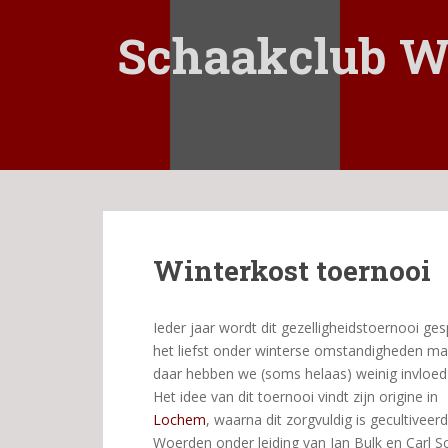
S
k
Schaakclub W
i
p
t
o
m
a
i
n
c
Winterkost toernooi
o
n
t
Ieder jaar wordt dit gezelligheidstoernooi ges
e
het liefst onder winterse omstandigheden ma
n
daar hebben we (soms helaas) weinig invloed
t
Het idee van dit toernooi vindt zijn origine in
Lochem
, waarna dit zorgvuldig is gecultiveerd
Woerden onder leiding van Jan Bulk en Carl S