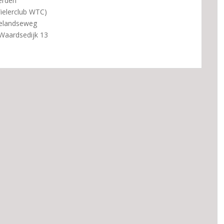
erden
ielerclub WTC)
delandseweg
Waardsedijk 13