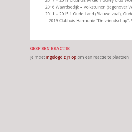
2017 – 2019 Clubhuis Mixed Hockey Club Wo
2016 Waardsedijk – Volkstuinen (tegenover W
2011 – 2015 ’t Oude Land (Blauwe zaal), Ou
– 2019 Clubhuis Harmonie “De vriendschap”, 
GEEF EEN REACTIE
Je moet
ingelogd zijn op
om een reactie te plaatsen.