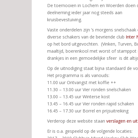
De toernooien in Lochem en Woerden doen 
deelneming ieder jaar nog steeds aan
kruisbevestuiving.
Vaste onderdelen zijn ’s morgens snelschaak 
diverse schakers van de bevriende club
Inter
op het bord uitgevochten. (Vinken, Turven, 
maaltijd, boerenkool met worst of stamppot m
drankjes in een gemoedelijke sfeer is dit alt
Op de uitnodiging staat bijna standaard de vo
Het programma is als vanouds:
11.00 uur Ontvangst met koffie ++
11.30 – 13.00 uur Vier ronden snelschaken
13.00 – 13.45 uur Winterse kost
13.45 – 16.45 uur Vier ronden rapid schaken
16.45 – 17.30 uur Borrel en prijsuitreiking
Verderop deze website staan
verslagen en ui
Er is o.a. gespeeld op de volgende locaties: