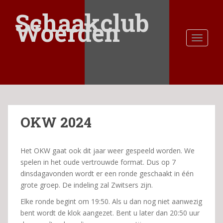
S
Schaakclub
k
Woerden
i
TOGGLE
p
t
o
m
a
i
n
OKW 2024
c
o
n
Het OKW gaat ook dit jaar weer gespeeld worden. We
t
spelen in het oude vertrouwde format. Dus op 7
e
dinsdagavonden wordt er een ronde geschaakt in één
n
grote groep. De indeling zal Zwitsers zijn.
t
Elke ronde begint om 19:50. Als u dan nog niet aanwezig
bent wordt de klok aangezet. Bent u later dan 20:50 uur