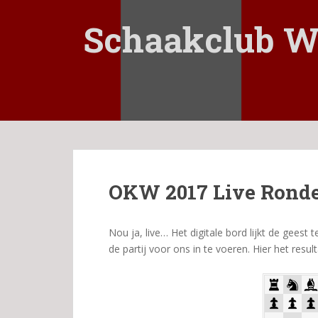
S
k
Schaakclub W
i
p
t
o
m
a
i
n
c
OKW 2017 Live Ronde
o
n
t
Nou ja, live… Het digitale bord lijkt de gees
e
de partij voor ons in te voeren. Hier het result
n
t