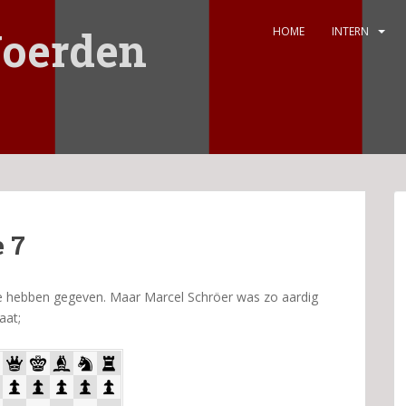
oerden
HOME
INTERN
 7
t te hebben gegeven. Maar Marcel Schröer was zo aardig
aat;