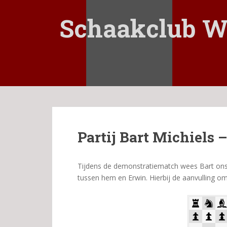
S
k
Schaakclub W
i
p
t
o
m
a
i
n
c
Partij Bart Michiels 
o
n
t
Tijdens de demonstratiematch wees Bart ons er
e
tussen hem en Erwin. Hierbij de aanvulling o
n
t