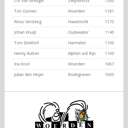
Cor van Breugel
Zwijndrecht
1200
Ton Oomen
Woerden
1181
Rinus Versteeg
Haastrecht
1173
Johan Knuijt
Oudewater
1140
Tom Berkhof
Harmelen
1100
Henny Rutten
Alphen a/d Rijn
1100
Ina Kool
Woerden
1067
Julian den Heijer
Bodegraven
1000