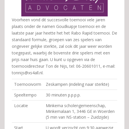
Voorheen vond dit succesvolle toernooi vele jaren
plaats onder de namen Goudkuipje toernooi en de
laatste paar jaar heette het het Rabo Rapid toernooi. De
standaard formule, groepen van zes spelers van
ongeveer gelijke sterkte, zal ook dit jaar weer worden
toegepast, waarbij de bovenste drie spelers met een
prijs naar huis gaan. U kunt u opgeven via de
toernooidirecteur Ton de Nijs, tel: 06-20601011, e-mail:
tonnijs@xs4all.nl.
Toernooivorm
Zeskampen (indeling naar sterkte)
Speeltempo
30 minuten p.p.p.p.
Locatie
Minkema scholengemeenschap,
Minkemalaan 1, 3446 GE in Woerden
(5 min van NS-station – Zuidzijde)
Start
U wordt verzocht om 9:30 aanwezig