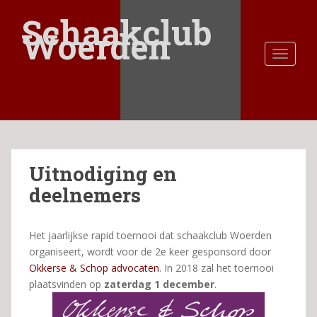
S
Schaakclub
k
Woerden
i
TOGGLE
p
t
o
m
a
i
n
Uitnodiging en
c
o
deelnemers
n
t
e
Het jaarlijkse rapid toernooi dat schaakclub Woerden
n
organiseert, wordt voor de 2e keer gesponsord door
t
Okkerse & Schop advocaten
. In 2018 zal het toernooi
plaatsvinden op
zaterdag 1 december
.