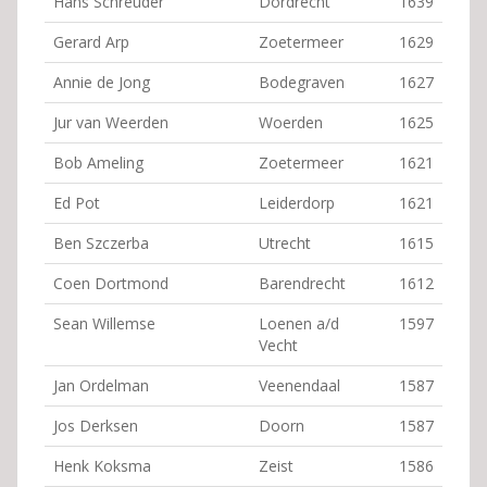
Hans Schreuder
Dordrecht
1639
Gerard Arp
Zoetermeer
1629
Annie de Jong
Bodegraven
1627
Jur van Weerden
Woerden
1625
Bob Ameling
Zoetermeer
1621
Ed Pot
Leiderdorp
1621
Ben Szczerba
Utrecht
1615
Coen Dortmond
Barendrecht
1612
Sean Willemse
Loenen a/d
1597
Vecht
Jan Ordelman
Veenendaal
1587
Jos Derksen
Doorn
1587
Henk Koksma
Zeist
1586