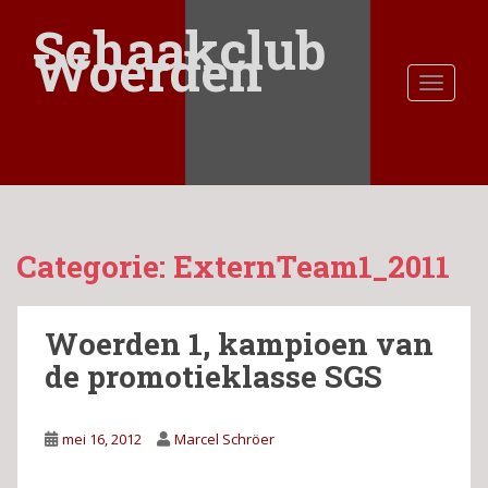
S
Schaakclub
k
Woerden
i
TOGGLE
p
t
o
m
a
i
n
Categorie:
ExternTeam1_2011
c
o
n
Woerden 1, kampioen van
t
e
de promotieklasse SGS
n
t
mei 16, 2012
Marcel Schröer