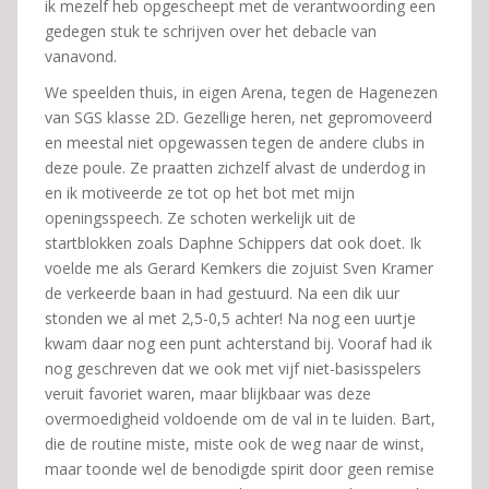
ik mezelf heb opgescheept met de verantwoording een
gedegen stuk te schrijven over het debacle van
vanavond.
We speelden thuis, in eigen Arena, tegen de Hagenezen
van SGS klasse 2D. Gezellige heren, net gepromoveerd
en meestal niet opgewassen tegen de andere clubs in
deze poule. Ze praatten zichzelf alvast de underdog in
en ik motiveerde ze tot op het bot met mijn
openingsspeech. Ze schoten werkelijk uit de
startblokken zoals Daphne Schippers dat ook doet. Ik
voelde me als Gerard Kemkers die zojuist Sven Kramer
de verkeerde baan in had gestuurd. Na een dik uur
stonden we al met 2,5-0,5 achter! Na nog een uurtje
kwam daar nog een punt achterstand bij. Vooraf had ik
nog geschreven dat we ook met vijf niet-basisspelers
veruit favoriet waren, maar blijkbaar was deze
overmoedigheid voldoende om de val in te luiden. Bart,
die de routine miste, miste ook de weg naar de winst,
maar toonde wel de benodigde spirit door geen remise