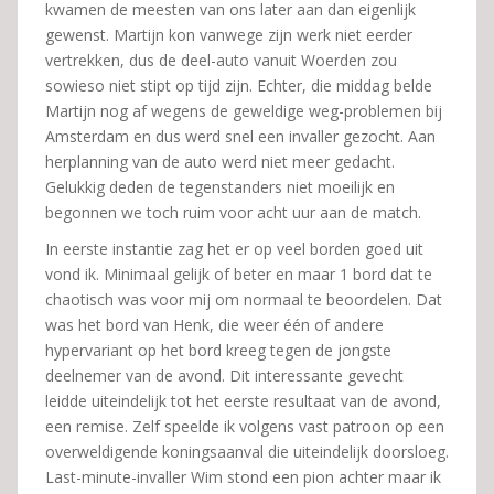
kwamen de meesten van ons later aan dan eigenlijk
gewenst. Martijn kon vanwege zijn werk niet eerder
vertrekken, dus de deel-auto vanuit Woerden zou
sowieso niet stipt op tijd zijn. Echter, die middag belde
Martijn nog af wegens de geweldige weg-problemen bij
Amsterdam en dus werd snel een invaller gezocht. Aan
herplanning van de auto werd niet meer gedacht.
Gelukkig deden de tegenstanders niet moeilijk en
begonnen we toch ruim voor acht uur aan de match.
In eerste instantie zag het er op veel borden goed uit
vond ik. Minimaal gelijk of beter en maar 1 bord dat te
chaotisch was voor mij om normaal te beoordelen. Dat
was het bord van Henk, die weer één of andere
hypervariant op het bord kreeg tegen de jongste
deelnemer van de avond. Dit interessante gevecht
leidde uiteindelijk tot het eerste resultaat van de avond,
een remise. Zelf speelde ik volgens vast patroon op een
overweldigende koningsaanval die uiteindelijk doorsloeg.
Last-minute-invaller Wim stond een pion achter maar ik