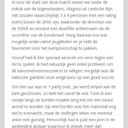
Al voor de start van deze match waren we onder de
indruk van de tegenstanders, Magnus uit Leidsche Rijn.
Het zouden waarschijnlijk 3 à 4 personen met een rating
(ruim) boven de 2000 zijn, waaronder de directeur van
de KNSB en iemand met dezelfde achternaam als de
voorzitter van de bondsraad. Voeg daaraan toe wat
mogelijk-under-rated jeugdleden en je hebt de
favorieten voor het kampioenschap te pakken.
Vooraf had ik één speciaal verzoek om eens tegen een
IM te spelen. Ik had natuurlijk geen enkel probleem om
dit kanonnenvoerverzoek in te willigen; mogelijk was dit
taktische gambiet onze enige kans op een goed succes.
Om tien uur was er 1 partij over, Jan werd simpel aan de
kant geschoven, zo leek het vanaf de wal. Toen ik een
rondje langs de borden maakte leeg het me een zware
avond te worden. Op veel borden was het materiaal nog
wel in evenwicht, maar de stellingen leken me meestal
zeker niet gunstig. Persoonlijk had ik juist een pion in de
aanbieding gedaan waarvoor ik steeds meer dan