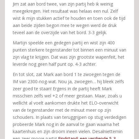
Jim zat aan bord twee, van zijn partij heb ik weinig
meegekregen. Het resultaat was helaas een nul. Zelf
wist ik mijn stukken actief te houden en toen ook de tijd
aan beide zijden begon mee te wegen werd de druk
teveel aan de overzijde van het bord. 3-3 gelijk.
Martijn speelde een gedegen partij en wist zijn 400
punten sterkere tegenstander tot binnen een minuut van
zijn vlag te krijgen. Dat was zijn grootste wapenfeit, het
leverde nog geen half punt op. 4-3 achter.
En tot slot, zat Mark aan bord 1 te zwoegen tegen de
IM van 2300-nog-wat. Nou ja, zwoegen… hij bleek zelfs
zeer goed te staan! Ergens in de partij heeft Mark
misschien zelfs wel +2 of meer gestaan. Maar, zoals u
wellicht al voelt aankomen drukte het ELO-overwicht
van de tegenstander met de minuut meer op zijn
schouders. In plaats van teruggrijpen op stug verdedigen
probeerde Mark nog in de aanval te gaan waarna het
kaartenhuis en zijn droom ineen vielen. Desalniettemin
een zeer mooie partij!
Eindstand: een verdiende 5-3