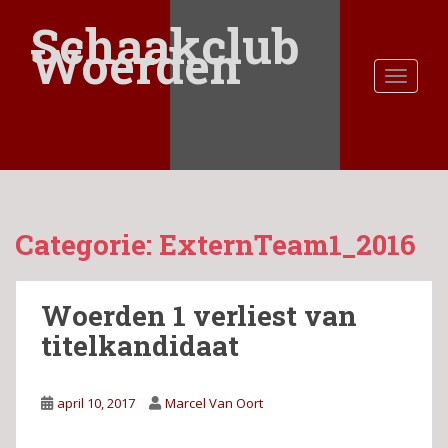
S
Schaakclub
k
Woerden
i
TOGGLE
p
t
o
m
a
i
n
Categorie:
ExternTeam1_2016
c
o
n
Woerden 1 verliest van
t
e
titelkandidaat
n
t
april 10, 2017
Marcel Van Oort