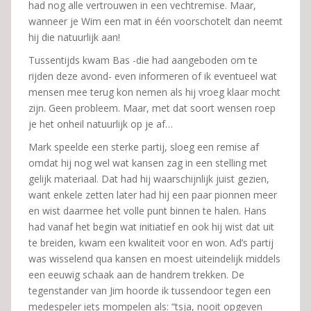
had nog alle vertrouwen in een vechtremise. Maar,
wanneer je Wim een mat in één voorschotelt dan neemt
hij die natuurlijk aan!
Tussentijds kwam Bas -die had aangeboden om te
rijden deze avond- even informeren of ik eventueel wat
mensen mee terug kon nemen als hij vroeg klaar mocht
zijn. Geen probleem. Maar, met dat soort wensen roep
je het onheil natuurlijk op je af…
Mark speelde een sterke partij, sloeg een remise af
omdat hij nog wel wat kansen zag in een stelling met
gelijk materiaal. Dat had hij waarschijnlijk juist gezien,
want enkele zetten later had hij een paar pionnen meer
en wist daarmee het volle punt binnen te halen. Hans
had vanaf het begin wat initiatief en ook hij wist dat uit
te breiden, kwam een kwaliteit voor en won. Ad’s partij
was wisselend qua kansen en moest uiteindelijk middels
een eeuwig schaak aan de handrem trekken. De
tegenstander van Jim hoorde ik tussendoor tegen een
medespeler iets mompelen als: “tsja, nooit opgeven