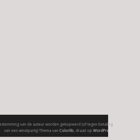
oestemming van de auteur worden gekopieerd (of tegen betaling
van een winstpartij) Thema van
Colorlib
, draait op
WordPress