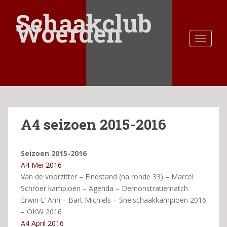
S
Schaakclub
k
Woerden
i
TOGGLE
p
t
o
m
a
i
n
A4 seizoen 2015-2016
c
o
n
Seizoen 2015-2016
t
A4 Mei 2016
e
Van de voorzitter – Eindstand (na ronde 33) – Marcel
n
Schröer kampioen – Agenda – Demonstratiematch
t
Erwin L’ Ami – Bart Michiels – Snelschaakkampioen 2016
– OKW 2016
A4 April 2016