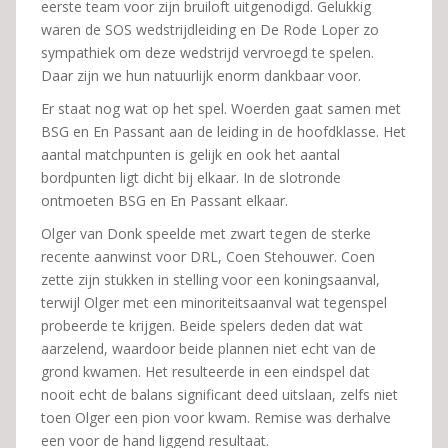
eerste team voor zijn bruiloft uitgenodigd. Gelukkig
waren de SOS wedstrijdleiding en De Rode Loper zo
sympathiek om deze wedstrijd vervroegd te spelen.
Daar zijn we hun natuurlijk enorm dankbaar voor.
Er staat nog wat op het spel. Woerden gaat samen met
BSG en En Passant aan de leiding in de hoofdklasse. Het
aantal matchpunten is gelijk en ook het aantal
bordpunten ligt dicht bij elkaar. In de slotronde
ontmoeten BSG en En Passant elkaar.
Olger van Donk speelde met zwart tegen de sterke
recente aanwinst voor DRL, Coen Stehouwer. Coen
zette zijn stukken in stelling voor een koningsaanval,
terwijl Olger met een minoriteitsaanval wat tegenspel
probeerde te krijgen. Beide spelers deden dat wat
aarzelend, waardoor beide plannen niet echt van de
grond kwamen. Het resulteerde in een eindspel dat
nooit echt de balans significant deed uitslaan, zelfs niet
toen Olger een pion voor kwam. Remise was derhalve
een voor de hand liggend resultaat.