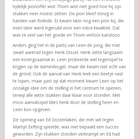
tijdelijk pionoffer wist Thom wist niet goed hoe hij zijn
stukken neer moest zetten. De pion bleef stevig in
handen van Rolinde. Er kwam later nog een pion bij, die
even later werd ingeruild voor een extra kwaliteit. Dat
was te veel van het goede en Thom verloor kansloos.
Anders ging het in de partij van Leen de Jong, die met
zwart aantrad tegen Henk Dissel. Henk zette langzaam
een koningsaanval in. Leen probeerde wel tegenspel te
krijgen op de damevleugel, maar die kwam niet echt van
de grond. Ook de aanval van Henk leek een beetje vast
te lopen, maar juist op dat moment kwam Leen op het
onzalige idee om de stelling in het centrum te openen,
terwijl alle witte stukken daar klaar voor stonden. Met
mooi aanvalsspel blies henk door de stelling heen en
Leen kon opgeven.
De opening van Ed Oosterlaken, die met wit tegen
Martijn Eefting speelde, was niet bepaald een succes
geworden. Zijn stukken stonden verkrampt en Ed had