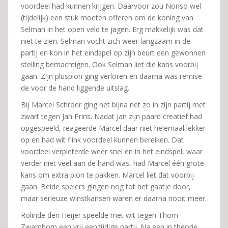
voordeel had kunnen krijgen. Daarvoor zou Nonso wel
(tijdelijk) een stuk moeten offeren om de koning van
Selman in het open veld te jagen. Erg makkelijk was dat
niet te zien. Selman vocht zich weer langzaam in de
partij en kon in het eindspel op zijn beurt een gewonnen
stelling bemachtigen. Ook Selman liet die kans voorbij
gaan. Zijn pluspion ging verloren en daarna was remise
de voor de hand liggende uitslag.
Bij Marcel Schröer ging het bijna net zo in zijn partij met
zwart tegen Jan Prins. Nadat Jan zijn paard creatief had
opgespeeld, reageerde Marcel daar niet helemaal lekker
op en had wit flink voordeel kunnen bereiken. Dat
voordeel verpieterde weer snel en in het eindspel, waar
verder niet veel aan de hand was, had Marcel één grote
kans om extra pion te pakken. Marcel liet dat voorbij
gaan. Beide spelers gingen nog tot het gaatje door,
maar serieuze winstkansen waren er daarna nooit meer.
Rolinde den Heijer speelde met wit tegen Thom
Zwamborn een vrij eenzijdige partij. Na een in theorie