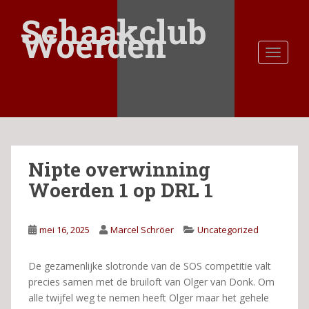
S
Schaakclub
k
Woerden
i
TOGGLE
p
t
o
m
a
i
n
Nipte overwinning
c
o
Woerden 1 op DRL 1
n
t
e
mei 16, 2025
Marcel Schröer
Uncategorized
n
t
De gezamenlijke slotronde van de SOS competitie valt
precies samen met de bruiloft van Olger van Donk. Om
alle twijfel weg te nemen heeft Olger maar het gehele