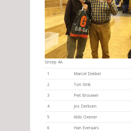
Groep 4A
1
Marcel Dekker
2
Ton Strik
3
Piet Brouwer
4
Jos Derksen
5
Aldo Oxener
6
Han Everaars