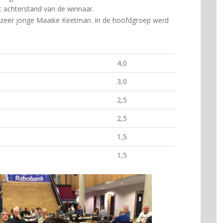
 achterstand van de winnaar.
e zeer jonge Maaike Keetman. In de hoofdgroep werd
4,0
3,0
2,5
2,5
1,5
1,5