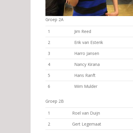
Groep 2A
1
Jim Reed
2
Erik van Esterik
3
Harro Jansen
4
Nancy Kirana
5
Hans Ranft
6
Wim Mulder
Groep 2B
1
Roel van Duijn
2
Gert Legemaat