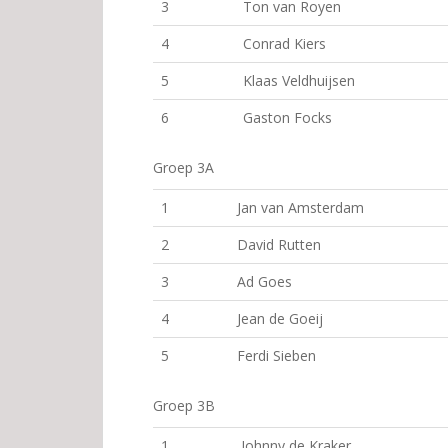
3
Ton van Royen
4
Conrad Kiers
5
Klaas Veldhuijsen
6
Gaston Focks
Groep 3A
1
Jan van Amsterdam
2
David Rutten
3
Ad Goes
4
Jean de Goeij
5
Ferdi Sieben
Groep 3B
1
Johnny de Kraker