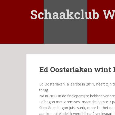
S
k
Schaakclub W
i
p
t
o
m
a
i
n
c
Ed Oosterlaken wint 
o
n
t
Ed Oosterlaken, al eerste in 2011, heeft zijn
e
terug.
n
Na in 2012 in de finalepartij te hebben verlor
t
Ed begon met 2 remises, maar de laatste 3 par
Sten Goes begon juist sterk, maar liet het na
aan kop, uiteindelijk werd hij na 2 verliesparti