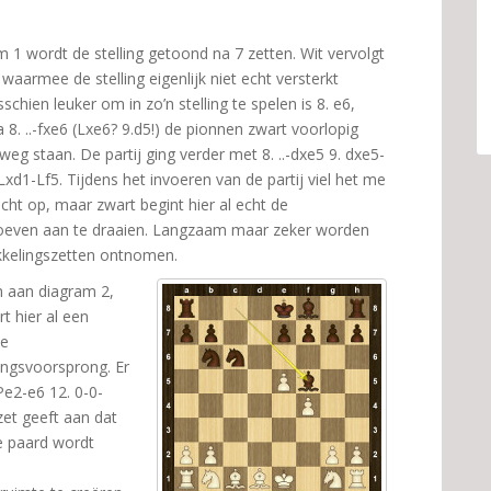
m 1 wordt de stelling getoond na 7 zetten. Wit vervolgt
 waarmee de stelling eigenlijk niet echt versterkt
schien leuker om in zo’n stelling te spelen is 8. e6,
 8. ..-fxe6 (Lxe6? 9.d5!) de pionnen zwart voorlopig
weg staan. De partij ging verder met 8. ..-dxe5 9. dxe5-
xd1-Lf5. Tijdens het invoeren van de partij viel het me
echt op, maar zwart begint hier al echt de
oeven aan te draaien. Langzaam maar zeker worden
kkelingszetten ontnomen.
en aan diagram 2,
t hier al een
ke
ingsvoorsprong. Er
Pe2-e6 12. 0-0-
zet geeft aan dat
te paard wordt