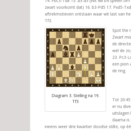
14. Pbc3-Td8 15. a3-a5 (Wit wil b4 spelen om 
zwart voorkomt dat) 16. b3-Pd5 17. Pxd5-Txd5. 
aftrekmotieven ontstaan waar wit last van hee
Tf3.
Spot the 
Zwart mis
de directe
wel de zo
23. Pc3-L
een pion 
de ring.
Diagram 3. Stelling na 19.
Tot 20:4
Tf3
er nu dive
uitslagen
daarna is
ineens weer drie kwartier doodse stilte, op éé