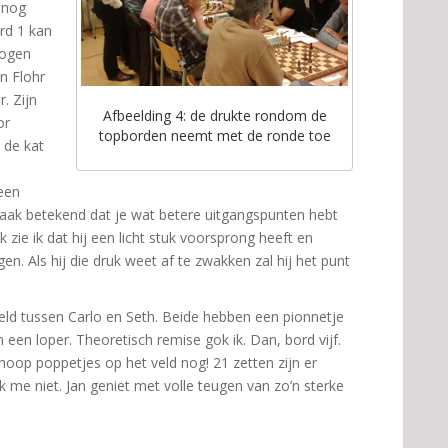
 nog
rd 1 kan
n ogen
on Flohr
. Zijn
Afbeelding 4: de drukte rondom de
or
topborden neemt met de ronde toe
 de kat
 een
 vaak betekend dat je wat betere uitgangspunten hebt
k zie ik dat hij een licht stuk voorsprong heeft en
n. Als hij die druk weet af te zwakken zal hij het punt
ld tussen Carlo en Seth. Beide hebben een pionnetje
een loper. Theoretisch remise gok ik. Dan, bord vijf.
oop poppetjes op het veld nog! 21 zetten zijn er
k me niet. Jan geniet met volle teugen van zo’n sterke