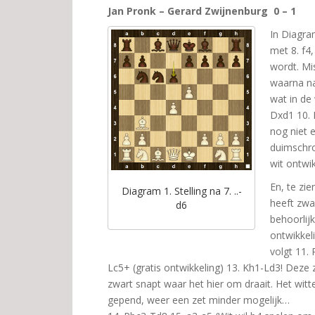
Jan Pronk – Gerard Zwijnenburg 0 – 1
In Diagra
met 8. f4,
wordt. Mis
waarna na
wat in de 
Dxd1 10. L
nog niet 
duimschr
wit ontwi
En, te zi
Diagram 1. Stelling na 7. ..-
heeft zwar
d6
behoorlij
ontwikkel
volgt 11. 
Lc5+ (gratis ontwikkeling) 13. Kh1-Ld3! Deze 
zwart snapt waar het hier om draait. Het wit
gepend, weer een zet minder mogelijk…