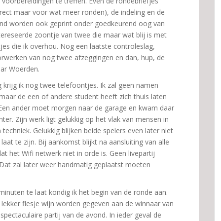
e voorbereidingen te treffen. Even de rondebriefjes
rect maar voor wat meer ronden), de indeling en de
nd worden ook geprint onder goedkeurend oog van
tereseerde zoontje van twee die maar wat blij is met
tjes die ik overhou. Nog een laatste controleslag,
orwerken van nog twee afzeggingen en dan, hup, de
aar Woerden.
krijg ik nog twee telefoontjes. Ik zal geen namen
aar de een of andere student heeft zich thuis laten
. Een ander moet morgen naar de garage en kwam daar
hter. Zijn werk ligt gelukkig op het vlak van mensen in
 techniek. Gelukkig blijken beide spelers even later niet
 laat te zijn. Bij aankomst blijkt na aansluiting van alle
at het Wifi netwerk niet in orde is. Geen livepartij
 Dat zal later weer handmatig geplaatst moeten
minuten te laat kondig ik het begin van de ronde aan.
n lekker flesje wijn worden gegeven aan de winnaar van
spectaculaire partij van de avond. In ieder geval de