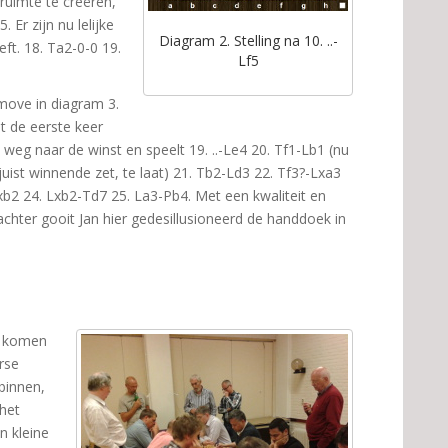
ruimte te creëren,
Er zijn nu lelijke
Diagram 2. Stelling na 10. ..-
ft. 18. Ta2-0-0 19.
Lf5
move in diagram 3.
t de eerste keer
 weg naar de winst en speelt 19. ..-Le4 20. Tf1-Lb1 (nu
juist winnende zet, te laat) 21. Tb2-Ld3 22. Tf3?-Lxa3
xb2 24. Lxb2-Td7 25. La3-Pb4. Met een kwaliteit en
achter gooit Jan hier gedesillusioneerd de handdoek in
5 komen
rse
 binnen,
 het
n kleine