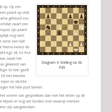
ijk op. Op een
een paard op veld
daarna gebeurd zou
t, omdat zwart een
zojuist zijn paard
jnlijk nog niets
t eerst een half
at hierna ineens de
Pdf4-Kg5 38. h3 Pe4
 kan zwart het
Diagram 4: Stelling na 36.
was geweest van
Pd5
xg4. En hier geeft
r Ed een kwestie
 loper en slechte
degen het hele punt binnen.
het voeren van gesprekken dan met het letten op de
de blijven er nog vier borden over waarop mensen
uten zijn aangebroken.