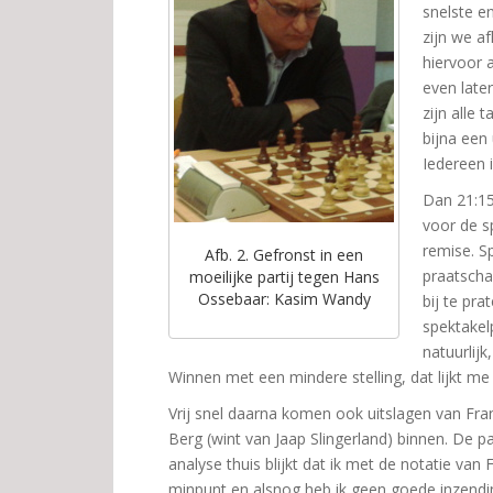
snelste e
zijn we af
hiervoor
even later
zijn alle
bijna een
Iedereen 
Dan 21:15,
voor de s
remise. Sp
Afb. 2. Gefronst in een
praatscha
moeilijke partij tegen Hans
Ossebaar: Kasim Wandy
bij te pra
spektakelp
natuurlijk
Winnen met een mindere stelling, dat lijkt me
Vrij snel daarna komen ook uitslagen van Fr
Berg (wint van Jaap Slingerland) binnen. De p
analyse thuis blijkt dat ik met de notatie van 
minpunt en alsnog heb ik geen goede inzendin