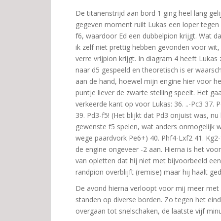
De titanenstrijd aan bord 1 ging heel lang gel
gegeven moment ruilt Lukas een loper tegen 
f6, waardoor Ed een dubbelpion krijgt. Wat 
ik zelf niet prettig hebben gevonden voor wi
verre vrijpion krijgt. In diagram 4 heeft Lukas 
naar d5 gespeeld en theoretisch is er waarschi
aan de hand, hoewel mijn engine hier voor he
puntje liever de zwarte stelling speelt. Het ga
verkeerde kant op voor Lukas: 36. ..-Pc3 37. 
39. Pd3-f5! (Het blijkt dat Pd3 onjuist was, nu
gewenste f5 spelen, wat anders onmogelijk 
wege paardvork Pe6+) 40. Phf4-Lxf2 41. Kg2-f
de engine ongeveer -2 aan. Hierna is het voo
van opletten dat hij niet met bijvoorbeeld een
randpion overblijft (remise) maar hij haalt ge
De avond hierna verloopt voor mij meer met 
standen op diverse borden. Zo tegen het ein
overgaan tot snelschaken, de laatste vijf min