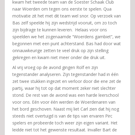
kwam het tweede team van de Soester Schaak Club
naar Woerden om tegen ons eerste te spelen. Qua
motivatie zit het met dit team wel snor. Op verzoek van
Bas zelf speelde hij zijn wedstrijd vooruit, om zo toch
zijn bijdrage te kunnen leveren. Helaas voor ons
speelden we het zogenaamde “Woerdens gambiet”, we
begonnen met een punt achterstand. Bas had door wat
onnauwkeurige zetten te veel druk op zijn stelling
gekregen en kwam niet meer onder die druk uit.
Al vrij vroeg op de avond gingen Rolf en zijn
tegenstander analyseren. Zijn tegenstander had in één
zet twee stukken ingezet en verloor door die ene zet de
partij, waar hij tot op dat moment zeker niet slechter
stond. De rest van de avond was een harde leerschool
voor ons. Eén voor één werden de Woerdenaren van
het bord geschoven. Naast mij liet Carl zien dat hij nog
steeds niet overtuigd is van de tips van ervaren Pirc
spelers en probeerde toch weer zijn eigen variant. Het
leidde niet tot het gewenste resultaat. Invaller Bart de