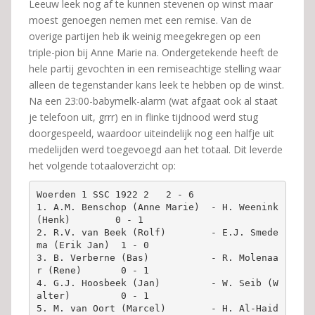
Leeuw leek nog af te kunnen stevenen op winst maar
moest genoegen nemen met een remise. Van de
overige partijen heb ik weinig meegekregen op een
triple-pion bij Anne Marie na. Ondergetekende heeft de
hele partij gevochten in een remiseachtige stelling waar
alleen de tegenstander kans leek te hebben op de winst.
Na een 23:00-babymelk-alarm (wat afgaat ook al staat
je telefoon uit, grrr) en in flinke tijdnood werd stug
doorgespeeld, waardoor uiteindelijk nog een halfje uit
medelijden werd toegevoegd aan het totaal. Dit leverde
het volgende totaaloverzicht op:
Woerden 1 SSC 1922 2   2 - 6

1. A.M. Benschop (Anne Marie)  - H. Weenink 
(Henk)        0 - 1

2. R.V. van Beek (Rolf)        - E.J. Smede
ma (Erik Jan)  1 - 0

3. B. Verberne (Bas)           - R. Molenaa
r (Rene)       0 - 1

4. G.J. Hoosbeek (Jan)         - W. Seib (W
alter)         0 - 1

5. M. van Oort (Marcel)        - H. Al-Haid