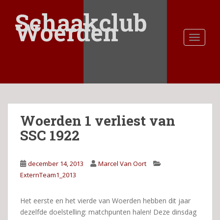
S
Schaakclub
k
Woerden
i
TOGGLE
p
t
o
m
a
i
n
Woerden 1 verliest van
c
o
SSC 1922
n
t
e
december 14, 2013
Marcel Van Oort
n
ExternTeam1_2013
t
Het eerste en het vierde van Woerden hebben dit jaar
dezelfde doelstelling: matchpunten halen! Deze dinsdag