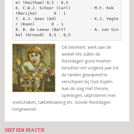
er (Haitham) 0,5 - 0,5

6. C.W.J. Schoor (Carl)        - M.F. Kok 
(Marijke)       0 - 1

7. A.J. Goes (Ad)              - K.J. Vegte
r (Koen)       0 - 1

8. B. de Leeuw (Bart)          - A. van Gin
kel (Arnoud)  0,5 - 0,5
Dit betekent: werk aan de
winkel! We zullen de
feestdagen goed moeten
benutten om volgend jaar tot
de tanden gewapend te
verschijnen bij Oud Zuylen.
Aan de slag met theorie,
openingen, uitproberen met
snelschaken, taktiektraining etc. Goede feestdagen
toegewenst!
GEEF EEN REACTIE