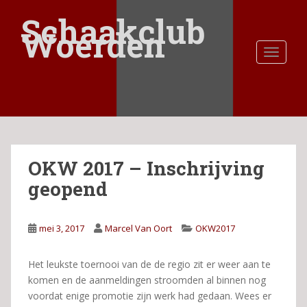
S
Schaakclub
k
Woerden
i
TOGGLE
p
t
o
m
a
i
n
OKW 2017 – Inschrijving
c
o
geopend
n
t
e
mei 3, 2017
Marcel Van Oort
OKW2017
n
t
Het leukste toernooi van de de regio zit er weer aan te
komen en de aanmeldingen stroomden al binnen nog
voordat enige promotie zijn werk had gedaan. Wees er