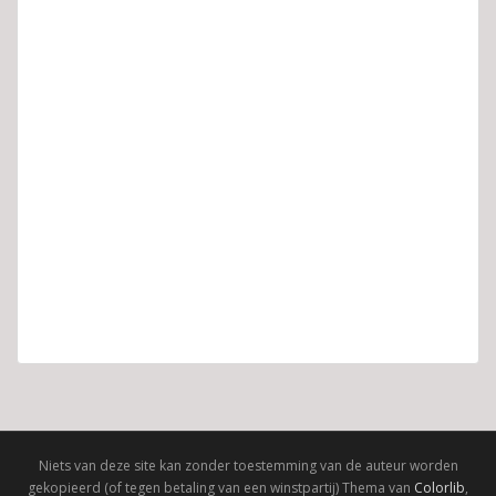
Niets van deze site kan zonder toestemming van de auteur worden
gekopieerd (of tegen betaling van een winstpartij) Thema van
Colorlib
,