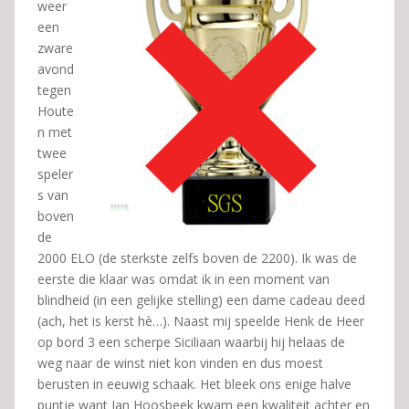
weer
een
zware
avond
tegen
Houte
n met
twee
speler
s van
boven
de
2000 ELO (de sterkste zelfs boven de 2200). Ik was de
eerste die klaar was omdat ik in een moment van
blindheid (in een gelijke stelling) een dame cadeau deed
(ach, het is kerst hè…). Naast mij speelde Henk de Heer
op bord 3 een scherpe Siciliaan waarbij hij helaas de
weg naar de winst niet kon vinden en dus moest
berusten in eeuwig schaak. Het bleek ons enige halve
puntje want Jan Hoosbeek kwam een kwaliteit achter en