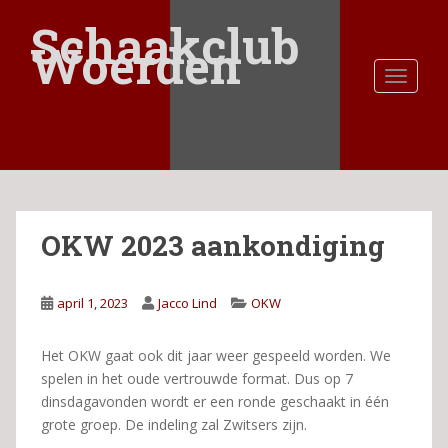
S
Schaakclub
k
Woerden
i
TOGGLE
p
t
o
m
a
i
n
OKW 2023 aankondiging
c
o
n
april 1, 2023
Jacco Lind
OKW
t
e
n
Het OKW gaat ook dit jaar weer gespeeld worden. We
t
spelen in het oude vertrouwde format. Dus op 7
dinsdagavonden wordt er een ronde geschaakt in één
grote groep. De indeling zal Zwitsers zijn.