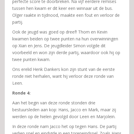
perfecte score te doorbreken. Na vijf eerdere remises
tussen hen kwam er dit keer een winnaar uit de bus.
Olger raakte in tijdnood, maakte een fout en verloor de
partij.
Ook de jeugd was goed op dreef! Thom en Kevin
kwamen beiden op twee punten na hun overwinningen
op Xian en Jens. De jeugdleider Simon volgde dit
voorbeeld en won zijn derde partij, waardoor ook hij op
twee punten kwam.
Ons erelid Henk Dankers kon zijn stunt van de eerste
ronde niet herhalen, want hij verloor deze ronde van
Leen.
Ronde 4:
Aan het begin van deze ronde stonden drie
bestuursleden aan kop: Hans, Jacco en Mark, maar zij
werden op de hielen gevolgd door Leen en Marjolein.
In deze ronde nam Jacco het op tegen Hans. De partij
verliep snel en eindigde in een toreneindspel. Zoals Hans