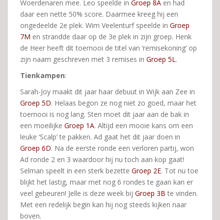
Woerdenaren mee. Leo speelde in
Groep 8A
en had
daar een nette 50% score. Daarmee kreeg hij een
ongedeelde 2e plek. Wim Veelenturf speelde in
Groep
7M
en strandde daar op de 3e plek in zijn groep. Henk
de Heer heeft dit toernooi de titel van ‘remisekoning’ op
zijn naam geschreven met 3 remises in
Groep 5L
.
Tienkampen
:
Sarah-Joy maakt dit jaar haar debuut in Wijk aan Zee in
Groep 5D
. Helaas begon ze nog niet zo goed, maar het
toernooi is nog lang. Sten moet dit jaar aan de bak in
een moeilijke
Groep 1A
. Altijd een mooie kans om een
leuke ‘Scalp’ te pakken. Ad gaat het dit jaar doen in
Groep 6D
. Na de eerste ronde een verloren partij, won
Ad ronde 2 en 3 waardoor hij nu toch aan kop gaat!
Selman speelt in een sterk bezette
Groep 2E
. Tot nu toe
blijkt het lastig, maar met nog 6 rondes te gaan kan er
veel gebeuren! Jelle is deze week bij
Groep 3B
te vinden.
Met een redelijk begin kan hij nog steeds kijken naar
boven.