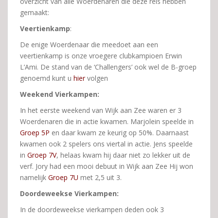
overzicht van alle Woerdenaren die deze reis hebben
gemaakt:
Veertienkamp
:
De enige Woerdenaar die meedoet aan een
veertienkamp is onze vroegere clubkampioen Erwin
L’Ami. De stand van de ‘Challengers’ ook wel de B-groep
genoemd kunt u
hier
volgen
Weekend Vierkampen:
In het eerste weekend van Wijk aan Zee waren er 3
Woerdenaren die in actie kwamen. Marjolein speelde in
Groep 5P
en daar kwam ze keurig op 50%. Daarnaast
kwamen ook 2 spelers ons viertal in actie. Jens speelde
in
Groep 7V
, helaas kwam hij daar niet zo lekker uit de
verf. Jory had een mooi debuut in Wijk aan Zee Hij won
namelijk
Groep 7U
met 2,5 uit 3.
Doordeweekse Vierkampen:
In de doordeweekse vierkampen deden ook 3