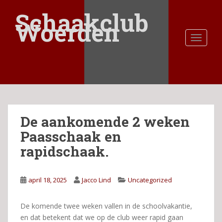
S
Schaakclub
k
Woerden
i
TOGGLE
p
t
o
m
a
i
n
De aankomende 2 weken
c
o
Paasschaak en
n
rapidschaak.
t
e
n
april 18, 2025
Jacco Lind
Uncategorized
t
De komende twee weken vallen in de schoolvakantie,
en dat betekent dat we op de club weer rapid gaan