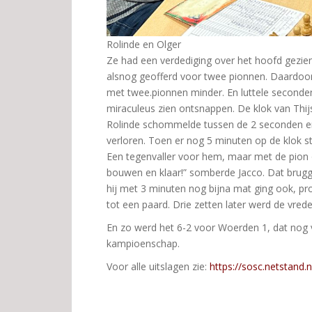
Rolinde en Olger
Ze had een verdediging over het hoofd gezie
alsnog geofferd voor twee pionnen. Daardoor
met twee.pionnen minder. En luttele seconde
miraculeus zien ontsnappen. De klok van Thij
Rolinde schommelde tussen de 2 seconden en
verloren. Toen er nog 5 minuten op de klok s
Een tegenvaller voor hem, maar met de pion o
bouwen en klaar!” somberde Jacco. Dat brugge
hij met 3 minuten nog bijna mat ging ook, pr
tot een paard. Drie zetten later werd de vred
En zo werd het 6-2 voor Woerden 1, dat nog
kampioenschap.
Voor alle uitslagen zie:
https://sosc.netstand.