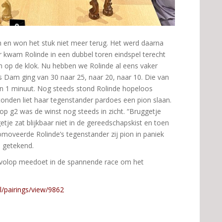
n en won het stuk niet meer terug. Het werd daarna
 kwam Rolinde in een dubbel toren eindspel terecht
n op de klok. Nu hebben we Rolinde al eens vaker
s Dam ging van 30 naar 25, naar 20, naar 10. Die van
 1 minuut. Nog steeds stond Rolinde hopeloos
tonden liet haar tegenstander pardoes een pion slaan.
p g2 was de winst nog steeds in zicht. “Bruggetje
tje zat blijkbaar niet in de gereedschapskist en toen
omoveerde Rolinde’s tegenstander zij pion in paniek
e getekend.
 volop meedoet in de spannende race om het
nl/pairings/view/9862