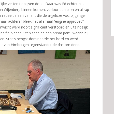
ke zetten te blijven doen. Daar was Ed echter niet
lan Wijenberg binnen komen, verloor een pion en al rap
man speelde een variant die de argeloze voorbijganger
aar achteraf bleek het allemaal “engine approved”
venwicht werd nooit significant verstoord en uiteindelijk
alfje binnen. Sten speelde een prima partij waarin hij
jgen. Sten’s hengst domineerde het bord en werd
ar van Himbergen tegenstander de das om deed.