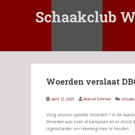
S
k
Schaakclub W
i
p
t
o
m
a
i
n
c
Woerden verslaat DB
o
n
t
april 12, 2025
Marcel Schröer
Uncate
e
n
t
Vorig seizoen speelde Woerden 1 in de laatst
Woerden was toen al kampioen en er stond du
tegenstander om rekening mee te houden.