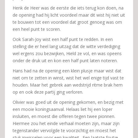
Henk de Heer was de eerste die iets terug kon doen, na
de opening had hij licht voordeel maar dit wist hij niet uit
te bouwen tot een voordeel dat groot genoeg was om
een heel punt te scoren.
Ook Sarah-Joy wist een half punt te redden. In een
stelling die er heel lang uitzag dat de witte verdediging
wel ergens zou bezwijken, Hield ze vol, en was opeens
onder de druk uit en kon een half punt laten noteren.
Hans had na de opening een klein plusje maar wist dat
niet om te zetten in winst, wist het wel enige tijd vast te
houden. Maar het gebrek aan wedstrijd ritme brak hem
op en ook deze partij ging verloren.
Olivier was goed uit de opening gekomen, en bezig met
een mooie koningsaanval. Helaas liet hij een loper
insluiten, en moest die offeren tegen twee pionnen.
Hiermee zou het einde verhaal moeten zijn, maar zijn
tegenstander vervolgde te voorzichtig en moest het
stuk inwisselen voor een kwaliteit. Een laatste foutje