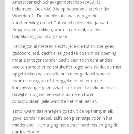
Amsterdamsch Schaakgenootschap (VAS3) te
bekampen. Ook VAS 3 is op papier veel sterker dan
Woerden 2. De speellocatie was een goede
voorbereiding op het Tatasteel chess eind januari:
Krappe speelplekken, warm in de zaal, en een
twijfelachtig zuurstofgehalte.
Het begon al meteen slecht, Jelle die tot nu toe goed
gescoord had, dacht alles goed te doen in de opening,
maar zijn tegenstander dacht daar toch echt anders
over en smeet er een stukoffer tegenaan. Nadat de mist
opgetrokken was en alle puin neer gedaald was de
zwarte koning op e8 teruggekeerd en er op de
koningsvleugel geen zwart stuk meer te bekennen viel,
terwijl er nog wel een witte dame en toren
rondspookten. Jelle wachtte het mat niet af.
Timo kwam daarentegen goed uit de opening, in elk
geval zonder nadeel, zelfs een pionnetje voor in het
middenspel. Hierna ging het echter hard mis en ging de
partij verloren.