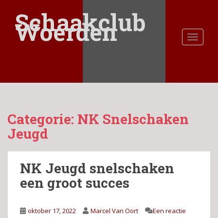
S
Schaakclub
k
Woerden
i
TOGGLE
p
t
o
m
a
i
n
Categorie:
NK Snelschaken
c
o
Jeugd
n
t
e
NK Jeugd snelschaken
n
een groot succes
t
oktober 17, 2022
Marcel Van Oort
Een reactie