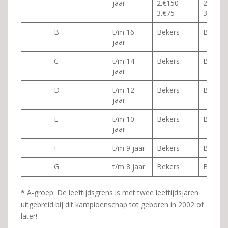
jaar
2.€150
2€50
3.€75
3.€25
B
t/m 16
Bekers
Bekers
jaar
C
t/m 14
Bekers
Bekers
jaar
D
t/m 12
Bekers
Bekers
jaar
E
t/m 10
Bekers
Bekers
jaar
F
t/m 9 jaar
Bekers
Bekers
G
t/m 8 jaar
Bekers
Bekers
*
A-groep:
De leeftijdsgrens is met twee leeftijdsjaren
uitgebreid bij dit kampioenschap tot geboren in 2002 of
later!