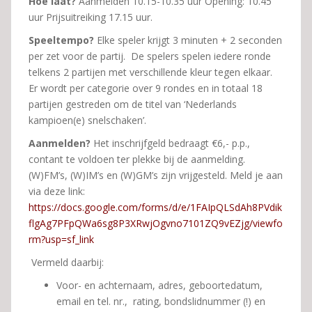
Hoe laat?
Aanmelden 10.15-10.35 uur Opening: 10.45
uur Prijsuitreiking 17.15 uur.
Speeltempo?
Elke speler krijgt 3 minuten + 2 seconden
per zet voor de partij. De spelers spelen iedere ronde
telkens 2 partijen met verschillende kleur tegen elkaar.
Er wordt per categorie over 9 rondes en in totaal 18
partijen gestreden om de titel van ‘Nederlands
kampioen(e) snelschaken’.
Aanmelden?
Het inschrijfgeld bedraagt €6,- p.p.,
contant te voldoen ter plekke bij de aanmelding.
(W)FM’s, (W)IM’s en (W)GM’s zijn vrijgesteld. Meld je aan
via deze link:
https://docs.google.com/forms/d/e/1FAIpQLSdAh8PVdik
flgAg7PFpQWa6sg8P3XRwjOgvno7101ZQ9vEZjg/viewfo
rm?usp=sf_link
Vermeld daarbij:
Voor- en achternaam, adres, geboortedatum,
email en tel. nr., rating, bondslidnummer (!) en