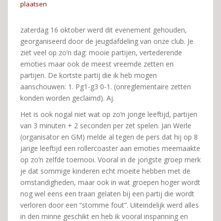
plaatsen
zaterdag 16 oktober werd dit evenement gehouden,
georganiseerd door de jeugdafdeling van onze club. Je
ziet veel op zo’n dag: mooie partijen, vertederende
emoties maar ook de meest vreemde zetten en
partijen. De kortste partij die ik heb mogen
aanschouwen: 1. Pg1-g3 0-1. (onreglementaire zetten
konden worden geclaimd). Aj.
Het is ook nogal niet wat op zo’n jonge leeftijd, partijen
van 3 minuten + 2 seconden per zet spelen. Jan Werle
(organisator en GM) melde al tegen de pers dat hij op 8
jarige leeftijd een rollercoaster aan emoties meemaakte
op zo’n zelfde toernooi. Vooral in de jongste groep merk
je dat sommige kinderen echt moeite hebben met de
omstandigheden, maar ook in wat groepen hoger wordt
nog wel eens een traan gelaten bij een partij die wordt
verloren door een “stomme fout”. Uiteindelijk werd alles
in den minne geschikt en heb ik vooral inspanning en