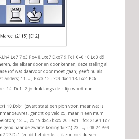
Marcel (2115) [E12]
 6.Lh4 Le7 7.e3 Pe4 8.Lxe7 Dxe7 9.Tc1 0–0 10.Ld3 d5
eren, die elkaar door en door kennen, deze stelling al
ase (of wat daarvoor door moet gaan) geeft nu als
het anders) 11. …, Pxc3 12.Txc3 dxc4 13.Txc4 Pc6
t 14. Dc1!. Zijn druk langs de c-lijn wordt dan
b1 18.Dxb1 (zwart staat een pion voor, maar wat is
hijnmanoeuvres, gericht op veld c5, maar in een mum
peloton) 18. …, c5 19.dxc5 bxc5 20.Tec1 Tfc8 21.e4 Tc7
reigend naar de zwarte koning ‘kijkt’.) 23. …, Td8 24.Pe3
d7 27.Dc1 (en dit het derde….; ik zou niet durven