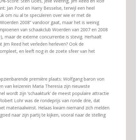
%-score: Sten Goes, Jelle Wiering, Jim Reed en Rolf
t: Jan Pool en Harry Besselse, terwijl een heel
leuk om nu al te speculeren over wie er met de
 Woerden 2008” vandoor gaat, maar het is weinig
 kampioenen van schaakclub Woerden van 2007 en 2008
), maar de externe concurrentie is stevig. Herhaalt
at Jim Reed het verleden herleven? Ook de
ompleet, en leeft nog in de zoete sfeer van het
opzienbarende première plaats: Wolfgang baron von
 van keizerein Maria Theresia zijn nieuwste
nel wordt zijn ‘schaakturk’ de meest populaire attractie
obert Lohr was de rondeprijs van ronde drie, dat
t materiaalwinst. Helaas kwam niemand zich melden.
d naar zijn partij te kijken, vooral naar de stelling