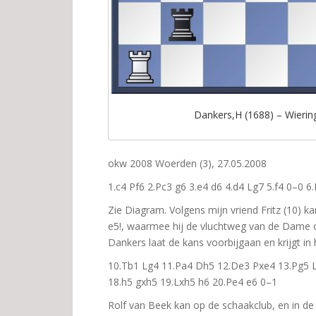
Dankers,H (1688) – Wiering
okw 2008 Woerden (3), 27.05.2008
1.c4 Pf6 2.Pc3 g6 3.e4 d6 4.d4 Lg7 5.f4 0–0 
Zie Diagram. Volgens mijn vriend Fritz (10) k
e5!, waarmee hij de vluchtweg van de Dame op 
Dankers laat de kans voorbijgaan en krijgt i
10.Tb1 Lg4 11.Pa4 Dh5 12.De3 Pxe4 13.Pg5 
18.h5 gxh5 19.Lxh5 h6 20.Pe4 e6 0–1
Rolf van Beek kan op de schaakclub, en in d