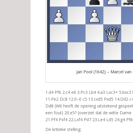
Jan Pool (1642) – Marcel van 
1.d4 Pf6 2.c4 e6 3.Pc3 Lb4 4.a3 Lxc3+ 5.bxc3
11.Pe2 Dc8 12.0–0 c5 13.cxd5 Pxd5 14.Dd2 c4
Dd8 (Wit heeft de opening uitstekend gespeel
een fout) 20.e5? (overziet dat de witte Dame 
21.Pf4 Pxf4 22.Lxf4 Pd7 23.Le4 Ld5 24.g4 Pf6
De kritieke stelling: