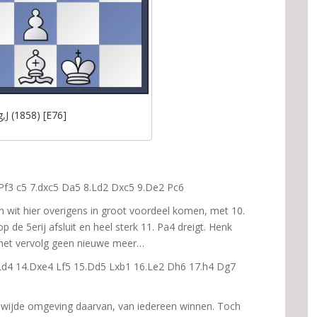
,J (1858) [E76]
6.Pf3 c5 7.dxc5 Da5 8.Ld2 Dxc5 9.De2 Pc6
an wit hier overigens in groot voordeel komen, met 10.
de 5erij afsluit en heel sterk 11. Pa4 dreigt. Henk
n het vervolg geen nieuwe meer…
Ld4 14.Dxe4 Lf5 15.Dd5 Lxb1 16.Le2 Dh6 17.h4 Dg7
e wijde omgeving daarvan, van iedereen winnen. Toch