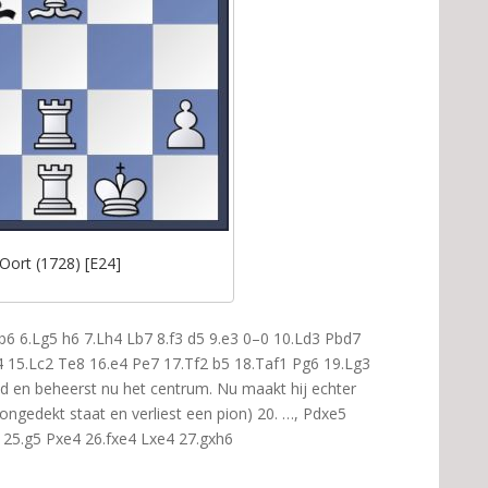
Oort (1728) [E24]
 b6 6.Lg5 h6 7.Lh4 Lb7 8.f3 d5 9.e3 0–0 10.Ld3 Pbd7
 15.Lc2 Te8 16.e4 Pe7 17.Tf2 b5 18.Taf1 Pg6 19.Lg3
d en beheerst nu het centrum. Nu maakt hij echter
ongedekt staat en verliest een pion) 20. …, Pdxe5
 25.g5 Pxe4 26.fxe4 Lxe4 27.gxh6