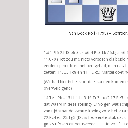
Van Beek,Rolf (1798) – Schröer,
1.d4 Pf6 2.Pf3 e6 3.c4 b6 4.Pc3 Lb7 5.Lg5 h6
11.0–0 (Het zou me niets verbazen als beide h
eerder op het bord hebben gehad; mijn datab
zetten: 11. …, Tc8 en 11. …, c5; Marcel doet 
(Wit had hier in het voordeel kunnen komen me
overweldigend)
14.Te1 Pb4 15.Lb1 Ld5 16.Tc3 Lxa2 17.Pe5 Lx
dat waard in deze stelling? Er volgen wat sc
van tijd staat de zwarte koning voor het vuur
22.Pc4 e5 23.Tg3 (Dit is het eerste stuk dat d
g6 25.Pf5 (en dit het tweede …) Df8 26.Tf1 Tc