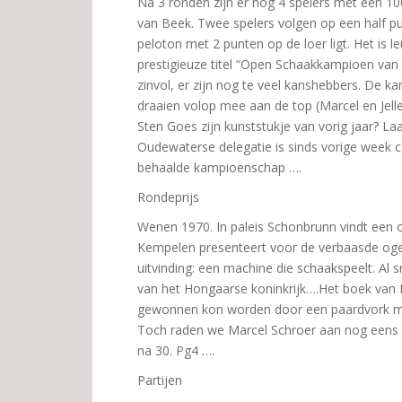
Na 3 ronden zijn er nog 4 spelers met een 100
van Beek. Twee spelers volgen op een half pun
peloton met 2 punten op de loer ligt. Het is 
prestigieuze titel “Open Schaakkampioen van
zinvol, er zijn nog te veel kanshebbers. De
draaien volop mee aan de top (Marcel en Jelle
Sten Goes zijn kunststukje van vorig jaar? La
Oudewaterse delegatie is sinds vorige week c
behaalde kampioenschap ….
Rondeprijs
Wenen 1970. In paleis Schonbrunn vindt een 
Kempelen presenteert voor de verbaasde ogen
uitvinding: een machine die schaakspeelt. Al s
van het Hongaarse koninkrijk….Het boek van R
gewonnen kon worden door een paardvork me
Toch raden we Marcel Schroer aan nog eens goe
na 30. Pg4 ….
Partijen