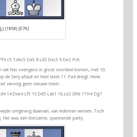
,J (1858) [E76]
6.Pf3 c5 7.dxc5 Da5 8.Ld2 Dxc5 9.De2 Pc6
an wit hier overigens in groot voordeel komen, met 10.
de 5erij afsluit en heel sterk 11. Pa4 dreigt. Henk
n het vervolg geen nieuwe meer…
Ld4 14.Dxe4 Lf5 15.Dd5 Lxb1 16.Le2 Dh6 17.h4 Dg7
e wijde omgeving daarvan, van iedereen winnen. Toch
g. Het was een leerzame, spannende partij.