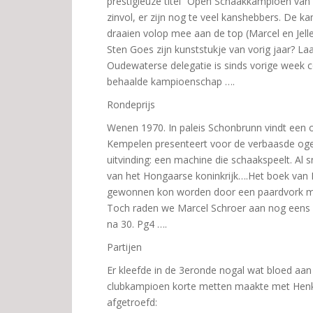
prestigieuze titel “Open Schaakkampioen van
zinvol, er zijn nog te veel kanshebbers. De
draaien volop mee aan de top (Marcel en Jelle
Sten Goes zijn kunststukje van vorig jaar? La
Oudewaterse delegatie is sinds vorige week c
behaalde kampioenschap ….
Rondeprijs
Wenen 1970. In paleis Schonbrunn vindt een 
Kempelen presenteert voor de verbaasde ogen
uitvinding: een machine die schaakspeelt. Al s
van het Hongaarse koninkrijk….Het boek van R
gewonnen kon worden door een paardvork me
Toch raden we Marcel Schroer aan nog eens goe
na 30. Pg4 ….
Partijen
Er kleefde in de 3eronde nogal wat bloed aan
clubkampioen korte metten maakte met Henk 
afgetroefd: