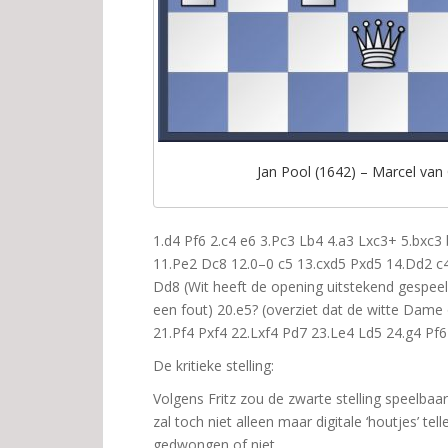
Jan Pool (1642) – Marcel van 
1.d4 Pf6 2.c4 e6 3.Pc3 Lb4 4.a3 Lxc3+ 5.bxc3
11.Pe2 Dc8 12.0–0 c5 13.cxd5 Pxd5 14.Dd2 c4
Dd8 (Wit heeft de opening uitstekend gespeel
een fout) 20.e5? (overziet dat de witte Dame 
21.Pf4 Pxf4 22.Lxf4 Pd7 23.Le4 Ld5 24.g4 Pf6
De kritieke stelling:
Volgens Fritz zou de zwarte stelling speelbaar
zal toch niet alleen maar digitale ‘houtjes’ tel
gedwongen of niet…