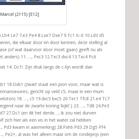
Marcel (2115) [E12]
 6.Lh4 Le7 7.e3 Pe4 8.Lxe7 Dxe7 9.Tc1 0–0 10.Ld3 d5
eren, die elkaar door en door kennen, deze stelling al
ase (of wat daarvoor door moet gaan) geeft nu als
het anders) 11. …, Pxc3 12.Txc3 dxc4 13.Txc4 Pc6
t 14. Dc1!. Zijn druk langs de c-lijn wordt dan
b1 18.Dxb1 (zwart staat een pion voor, maar wat is
hijnmanoeuvres, gericht op veld c5, maar in een mum
peloton) 18. …, c5 19.dxc5 bxc5 20.Tec1 Tfc8 21.e4 Tc7
reigend naar de zwarte koning ‘kijkt’.) 23. …, Td8 24.Pe3
d7 27.Dc1 (en dit het derde….; ik zou niet durven
lf zich hier als een vis in het water zal hebben
. …, Pd3 kwam in aanmerking) 28.Pxh6 Pd3 29.Dg5 Pf4
. …, Pe2+, al was het alleen maar om de rondeprijs (een