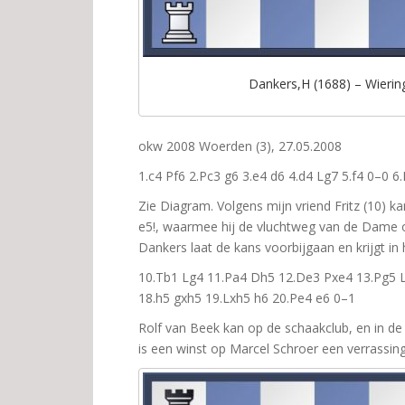
Dankers,H (1688) – Wiering
okw 2008 Woerden (3), 27.05.2008
1.c4 Pf6 2.Pc3 g6 3.e4 d6 4.d4 Lg7 5.f4 0–0 
Zie Diagram. Volgens mijn vriend Fritz (10) k
e5!, waarmee hij de vluchtweg van de Dame op 
Dankers laat de kans voorbijgaan en krijgt i
10.Tb1 Lg4 11.Pa4 Dh5 12.De3 Pxe4 13.Pg5 
18.h5 gxh5 19.Lxh5 h6 20.Pe4 e6 0–1
Rolf van Beek kan op de schaakclub, en in d
is een winst op Marcel Schroer een verrassin