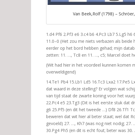
Van Beek,Rolf (1798) – Schröer,
1.d4 Pf6 2.Pf3 e6 3.c4 b6 4.Pc3 Lb7 5.Lg5 h6
11.0–0 (Het zou me niets verbazen als beide h
eerder op het bord hebben gehad; mijn datab
zetten: 11. …, Tc8 en 11. …, c5; Marcel doet 
(Wit had hier in het voordeel kunnen komen me
overweldigend)
14.Te1 Pb4 15.Lb1 Ld5 16.Tc3 Lxa2 17.Pe5 Lx
dat waard in deze stelling? Er volgen wat sc
van tijd staat de zwarte koning voor het vuur
22.Pc4 e5 23.Tg3 (Dit is het eerste stuk dat d
g6 25.Pf5 (en dit het tweede …) Df8 26.Tf1 Tc
beweren dat wit hier al beter staat; wel dat Ro
gevoeld) 27. …, Kh7 (was nog niet nodig; 27
30.Pg4 Ph5 (en dit is echt fout; beter was 30