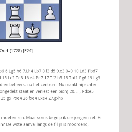
Oort (1728) [E24]
 b6 6.Lg5 h6 7.Lh4 Lb7 8.f3 d5 9.e3 0–0 10.Ld3 Pbd7
 15.Lc2 Te8 16.e4 Pe7 17.Tf2 b5 18.Taf1 Pg6 19.Lg3
d en beheerst nu het centrum. Nu maakt hij echter
ongedekt staat en verliest een pion) 20. …, Pdxe5
 25.g5 Pxe4 26.fxe4 Lxe4 27.gxh6
 moeten zijn. Maar soms begrijp ik die jongen niet. Hij
len? De witte aanval langs de f-lijn is moordend,