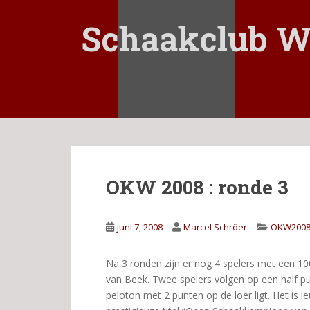
S
k
Schaakclub W
i
p
t
o
m
a
i
n
c
OKW 2008 : ronde 3
o
n
t
juni 7, 2008
Marcel Schröer
OKW200
e
n
t
Na 3 ronden zijn er nog 4 spelers met een 100
van Beek. Twee spelers volgen op een half pun
peloton met 2 punten op de loer ligt. Het is 