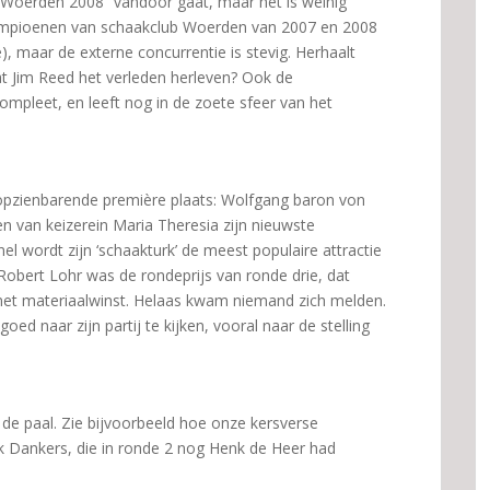
 Woerden 2008” vandoor gaat, maar het is weinig
 kampioenen van schaakclub Woerden van 2007 en 2008
), maar de externe concurrentie is stevig. Herhaalt
at Jim Reed het verleden herleven? Ook de
ompleet, en leeft nog in de zoete sfeer van het
opzienbarende première plaats: Wolfgang baron von
 van keizerein Maria Theresia zijn nieuwste
nel wordt zijn ‘schaakturk’ de meest populaire attractie
obert Lohr was de rondeprijs van ronde drie, dat
t materiaalwinst. Helaas kwam niemand zich melden.
d naar zijn partij te kijken, vooral naar de stelling
 de paal. Zie bijvoorbeeld hoe onze kersverse
Dankers, die in ronde 2 nog Henk de Heer had