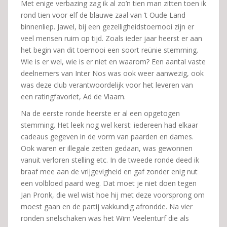
Met enige verbazing zag ik al zo’n tien man zitten toen ik
rond tien voor elf de blauwe zaal van ’t Oude Land
binnenliep. Jawel, bij een gezelligheidstoernooi zijn er
veel mensen ruim op tijd. Zoals ieder jaar heerst er aan
het begin van dit toernooi een soort reünie stemming.
Wie is er wel, wie is er niet en waarom? Een aantal vaste
deelnemers van Inter Nos was ook weer aanwezig, ook
was deze club verantwoordelijk voor het leveren van
een ratingfavoriet, Ad de Vlaam.
Na de eerste ronde heerste er al een opgetogen
stemming. Het leek nog wel kerst: iedereen had elkaar
cadeaus gegeven in de vorm van paarden en dames.
Ook waren er illegale zetten gedaan, was gewonnen
vanuit verloren stelling etc. In de tweede ronde deed ik
braaf mee aan de vrijgevigheid en gaf zonder enig nut
een volbloed paard weg. Dat moet je niet doen tegen
Jan Pronk, die wel wist hoe hij met deze voorsprong om
moest gaan en de partij vakkundig afrondde. Na vier
ronden snelschaken was het Wim Veelenturf die als