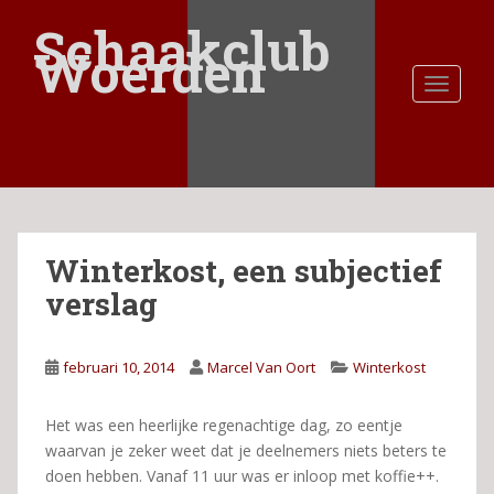
S
Schaakclub
k
Woerden
i
TOGGLE
p
t
o
m
a
i
n
Winterkost, een subjectief
c
o
verslag
n
t
e
februari 10, 2014
Marcel Van Oort
Winterkost
n
t
Het was een heerlijke regenachtige dag, zo eentje
waarvan je zeker weet dat je deelnemers niets beters te
doen hebben. Vanaf 11 uur was er inloop met koffie++.