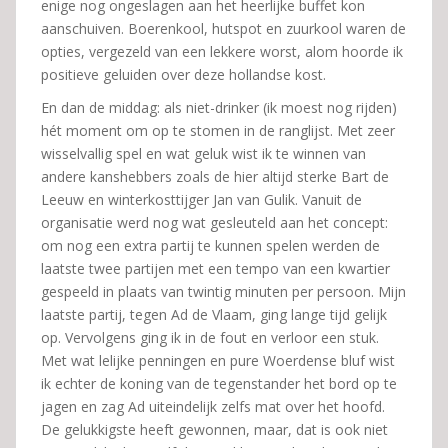
enige nog ongeslagen aan het heerlijke buffet kon
aanschuiven. Boerenkool, hutspot en zuurkool waren de
opties, vergezeld van een lekkere worst, alom hoorde ik
positieve geluiden over deze hollandse kost.
En dan de middag: als niet-drinker (ik moest nog rijden)
hét moment om op te stomen in de ranglijst. Met zeer
wisselvallig spel en wat geluk wist ik te winnen van
andere kanshebbers zoals de hier altijd sterke Bart de
Leeuw en winterkosttijger Jan van Gulik. Vanuit de
organisatie werd nog wat gesleuteld aan het concept:
om nog een extra partij te kunnen spelen werden de
laatste twee partijen met een tempo van een kwartier
gespeeld in plaats van twintig minuten per persoon. Mijn
laatste partij, tegen Ad de Vlaam, ging lange tijd gelijk
op. Vervolgens ging ik in de fout en verloor een stuk.
Met wat lelijke penningen en pure Woerdense bluf wist
ik echter de koning van de tegenstander het bord op te
jagen en zag Ad uiteindelijk zelfs mat over het hoofd.
De gelukkigste heeft gewonnen, maar, dat is ook niet