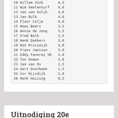
10 Willem Vink       4,5

11 Wim Veelenturf    4,0

12 Jan van Gulik     4,0

13 Jan Bulk          4,0

14 Floor Colje       4,0

15 Kees Beers        3,5

16 Annie de Jong     3,5

17 Fred Bulk         3,5

18 Henk Dankers      3,0

19 Ron Kruiswijk     3,0

20 Frans Janssen     3,0

21 Eddy Faverey SR   3,0

22 Ton Oomen         3,0

23 Jan van Os        2,5

24 Gert Overbeek     2,5

25 Cor Rijsdijk      2,0

26 Henk Huizing      0,5
Uitnodiging 20e