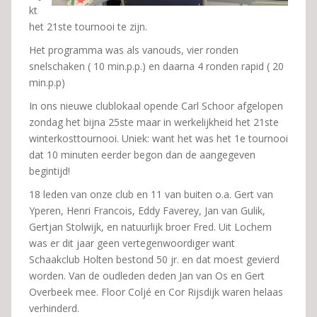
kt
het 21ste tournooi te zijn.
Het programma was als vanouds, vier ronden
snelschaken ( 10 min.p.p.) en daarna 4 ronden rapid ( 20
min.p.p)
In ons nieuwe clublokaal opende Carl Schoor afgelopen
zondag het bijna 25ste maar in werkelijkheid het 21ste
winterkosttournooi. Uniek: want het was het 1e tournooi
dat 10 minuten eerder begon dan de aangegeven
begintijd!
18 leden van onze club en 11 van buiten o.a. Gert van
Yperen, Henri Francois, Eddy Faverey, Jan van Gulik,
Gertjan Stolwijk, en natuurlijk broer Fred. Uit Lochem
was er dit jaar geen vertegenwoordiger want
Schaakclub Holten bestond 50 jr. en dat moest gevierd
worden. Van de oudleden deden Jan van Os en Gert
Overbeek mee. Floor Coljé en Cor Rijsdijk waren helaas
verhinderd.