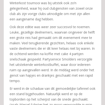
Winterkost tournooi was bij uitstek ook zo’n
gelegenheid, waar hij oud clubgenoten van zowel onze
club als zijn vorige clubs uitnodigde om met zijn allen
een aangename dag hebben.
Ook deze editie was weer zeer succesvol te noemen.
Leuke, gezellige deelnemers, waarvan ongeveer de helft
een grote reis had gemaakt om dit evenement mee te
maken. Veel terugkerende gezichten, helaas ook enkele
vaste deelnemers die er dit keer helaas niet bij waren. In
de ochtend werden na koffie met cake 4 partijen
snelschaak gespeeld. Partyservice Smolders verzorgde
het uitstekende winterkostbuffet, waar door iedereen
ruim op aangevallen werd. In de middag werd onder het
genot van hapjes en drankjes geschaakt met een rapid
tempo.
Er werd in de schaduw van dit gemoedelijke tafereel ook
een stand bijgehouden. Natuurlijk werd er op de
topborden op het scherpst van de snede geschaakt.
(zoals Marcel Schröer het zo mooi verwoordde in mijn