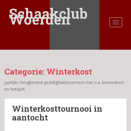
S
Schaakclub
k
Woerden
i
TOGGLE
p
t
o
m
a
i
n
Categorie:
Winterkost
c
o
Jaarlijks terugkerend gezelligheidstoernooi met o.a. boerenkool
n
en hutspot.
t
e
n
Winterkosttournooi in
t
aantocht