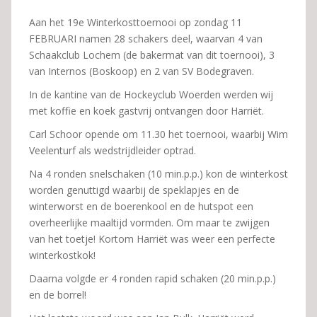
Aan het 19e Winterkosttoernooi op zondag 11
FEBRUARI namen 28 schakers deel, waarvan 4 van
Schaakclub Lochem (de bakermat van dit toernooi), 3
van Internos (Boskoop) en 2 van SV Bodegraven.
In de kantine van de Hockeyclub Woerden werden wij
met koffie en koek gastvrij ontvangen door Harriët.
Carl Schoor opende om 11.30 het toernooi, waarbij Wim
Veelenturf als wedstrijdleider optrad.
Na 4 ronden snelschaken (10 min.p.p.) kon de winterkost
worden genuttigd waarbij de speklapjes en de
winterworst en de boerenkool en de hutspot een
overheerlijke maaltijd vormden. Om maar te zwijgen
van het toetje! Kortom Harriët was weer een perfecte
winterkostkok!
Daarna volgde er 4 ronden rapid schaken (20 min.p.p.)
en de borrel!