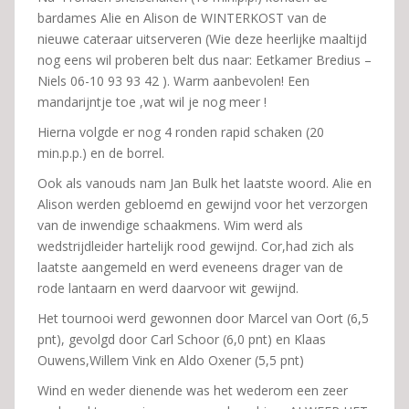
bardames Alie en Alison de WINTERKOST van de
nieuwe cateraar uitserveren (Wie deze heerlijke maaltijd
nog eens wil proberen belt dus naar: Eetkamer Bredius –
Niels 06-10 93 93 42 ). Warm aanbevolen! Een
mandarijntje toe ,wat wil je nog meer !
Hierna volgde er nog 4 ronden rapid schaken (20
min.p.p.) en de borrel.
Ook als vanouds nam Jan Bulk het laatste woord. Alie en
Alison werden gebloemd en gewijnd voor het verzorgen
van de inwendige schaakmens. Wim werd als
wedstrijdleider hartelijk rood gewijnd. Cor,had zich als
laatste aangemeld en werd eveneens drager van de
rode lantaarn en werd daarvoor wit gewijnd.
Het tournooi werd gewonnen door Marcel van Oort (6,5
pnt), gevolgd door Carl Schoor (6,0 pnt) en Klaas
Ouwens,Willem Vink en Aldo Oxener (5,5 pnt)
Wind en weder dienende was het wederom een zeer