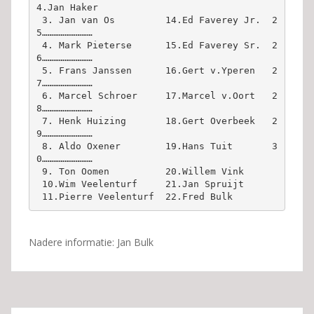
4.Jan Haker
 3. Jan van Os         14.Ed Faverey Jr.  2
5………………………
 4. Mark Pieterse      15.Ed Faverey Sr.  2
6………………………
 5. Frans Janssen      16.Gert v.Yperen   2
7………………………
 6. Marcel Schroer     17.Marcel v.Oort   2
8………………………
 7. Henk Huizing       18.Gert Overbeek   2
9………………………
 8. Aldo Oxener        19.Hans Tuit       3
0………………………
 9. Ton Oomen          20.Willem Vink
 10.Wim Veelenturf     21.Jan Spruijt 
 11.Pierre Veelenturf  22.Fred Bulk 
Nadere informatie: Jan Bulk