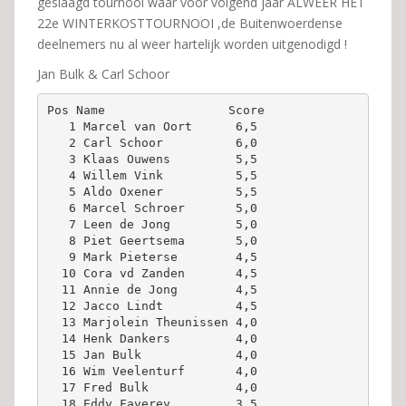
geslaagd tournooi waar voor volgend jaar ALWEER HET
22e WINTERKOSTTOURNOOI ,de Buitenwoerdense
deelnemers nu al weer hartelijk worden uitgenodigd !
Jan Bulk & Carl Schoor
Pos Name                 Score
   1 Marcel van Oort      6,5 
   2 Carl Schoor          6,0 
   3 Klaas Ouwens         5,5 
   4 Willem Vink          5,5 
   5 Aldo Oxener          5,5 
   6 Marcel Schroer       5,0 
   7 Leen de Jong         5,0 
   8 Piet Geertsema       5,0 
   9 Mark Pieterse        4,5 
  10 Cora vd Zanden       4,5 
  11 Annie de Jong        4,5 
  12 Jacco Lindt          4,5 
  13 Marjolein Theunissen 4,0 
  14 Henk Dankers         4,0 
  15 Jan Bulk             4,0 
  16 Wim Veelenturf       4,0 
  17 Fred Bulk            4,0 
  18 Eddy Faverey         3,5 