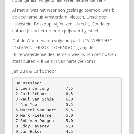
node gemist. Volgend jaar weer nieuwe kansen??
Al met al was het weer een geslaagd toernooi waarbij
de deelname uit Amsterdam, Vleuten, Linschoten,
IJsselstein, Boskoop, Vijfhuizen, Utrecht, Gouda en
natuurlijk Lochem zeer op prijs werd gesteld.
Dat de Woerdenaren volgend jaar bij “ALWEER HET
21ste WINTERKOSTTOERNOOI” graag de
Buitenwoerdense deelnemers weer willen ontmoeten
staat buiten kijf! Ze zijn van harte welkom !
Jan Bulk & Carl Schoor
De uitslag:

1 Leen de Jong       7,5

2 Carl Schoor        6,5

3 Paul van Schie     6,0

4 Pim Ydo            5,5

5 Marcel van Oort    5,5

6 Mark Pieterse      5,0

7 Rob van Dongen     5,0

8 Eddy Faverey       5,0

9 Jan Haker          4,5
