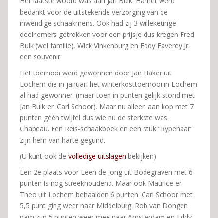
Het laatste woord was aan Jan Bulk. Harriët werd
bedankt voor de uitstekende verzorging van de
inwendige schaakmens. Ook had zij 3 willekeurige
deelnemers getrokken voor een prijsje dus kregen Fred
Bulk (wel familie), Wick Vinkenburg en Eddy Faverey Jr.
een souvenir.
Het toernooi werd gewonnen door Jan Haker uit
Lochem die in januari het winterkosttoernooi in Lochem
al had gewonnen (maar toen in punten gelijk stond met
Jan Bulk en Carl Schoor). Maar nu alleen aan kop met 7
punten géén twijfel dus wie nu de sterkste was.
Chapeau. Een Reis-schaakboek en een stuk “Rypenaar”
zijn hem van harte gegund.
(U kunt ook de
volledige uitslagen
bekijken)
Een 2e plaats voor Leen de Jong uit Bodegraven met 6
punten is nog streekhoudend. Maar ook Maurice en
Theo uit Lochem behaalden 6 punten. Carl Schoor met
5,5 punt ging weer naar Middelburg. Rob van Dongen
nam zijn 5 punten weer mee naar Amsterdam en Eddy