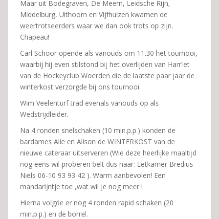
Maar uit Bodegraven, De Meern, Leidsche Rijn,
Middelburg, Uithoorn en Vijfhuizen kwamen de
weertrotseerders waar we dan ook trots op zijn.
Chapeau!
Carl Schoor opende als vanouds om 11.30 het tournooi,
waarbij hij even stilstond bij het overlijden van Harrïet
van de Hockeyclub Woerden die de laatste paar jaar de
winterkost verzorgde bij ons tournooi.
Wim Veelenturf trad evenals vanouds op als
Wedstrijdleider.
Na 4 ronden snelschaken (10 min.p.p.) konden de
bardames Alie en Alison de WINTERKOST van de
nieuwe cateraar uitserveren (Wie deze heerlijke maaltijd
nog eens wil proberen belt dus naar: Eetkamer Bredius –
Niels 06-10 93 93 42 ). Warm aanbevolen! Een
mandarijntje toe ,wat wil je nog meer !
Hierna volgde er nog 4 ronden rapid schaken (20
min.p.p.) en de borrel.