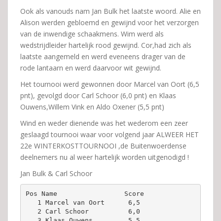
Ook als vanouds nam Jan Bulk het laatste woord. Alie en
Alison werden gebloemd en gewijnd voor het verzorgen
van de inwendige schaakmens. Wim werd als
wedstrijdleider hartelijk rood gewijnd. Cor,had zich als
laatste aangemeld en werd eveneens drager van de
rode lantaarn en werd daarvoor wit gewijnd.
Het tournooi werd gewonnen door Marcel van Oort (6,5
pnt), gevolgd door Carl Schoor (6,0 pnt) en Klaas
Ouwens,Willem Vink en Aldo Oxener (5,5 pnt)
Wind en weder dienende was het wederom een zeer
geslaagd tournooi waar voor volgend jaar ALWEER HET
22e WINTERKOSTTOURNOOI ,de Buitenwoerdense
deelnemers nu al weer hartelijk worden uitgenodigd !
Jan Bulk & Carl Schoor
Pos Name                 Score
   1 Marcel van Oort      6,5 
   2 Carl Schoor          6,0 
   3 Klaas Ouwens         5,5 