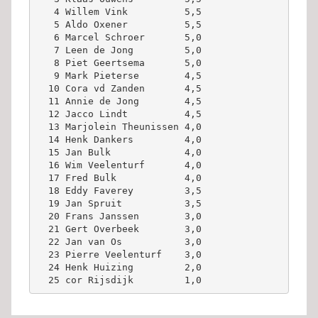
   4 Willem Vink          5,5 
   5 Aldo Oxener          5,5 
   6 Marcel Schroer       5,0 
   7 Leen de Jong         5,0 
   8 Piet Geertsema       5,0 
   9 Mark Pieterse        4,5 
  10 Cora vd Zanden       4,5 
  11 Annie de Jong        4,5 
  12 Jacco Lindt          4,5 
  13 Marjolein Theunissen 4,0 
  14 Henk Dankers         4,0 
  15 Jan Bulk             4,0 
  16 Wim Veelenturf       4,0 
  17 Fred Bulk            4,0 
  18 Eddy Faverey         3,5 
  19 Jan Spruit           3,5 
  20 Frans Janssen        3,0 
  21 Gert Overbeek        3,0 
  22 Jan van Os           3,0 
  23 Pierre Veelenturf    3,0 
  24 Henk Huizing         2,0 
  25 cor Rijsdijk         1,0 