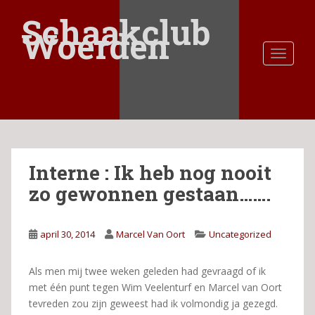
S
Schaakclub
k
Woerden
i
TOGGLE
p
t
o
m
a
i
n
Interne : Ik heb nog nooit
c
o
zo gewonnen gestaan…….
n
t
e
april 30, 2014
Marcel Van Oort
Uncategorized
n
t
Als men mij twee weken geleden had gevraagd of ik
met één punt tegen Wim Veelenturf en Marcel van Oort
tevreden zou zijn geweest had ik volmondig ja gezegd.