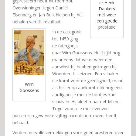
gepresteerd heeft dit toernooi.
er Henk
Overwinningen tegen Daniël
Dankers
Elsenberg en Jan Bulk hielpen bij het
met weer
een goede
behalen van dit resultaat.
prestatie
In de categorie
tot 1450 ging
de ratingprijs
naar Wim Goossens. Het blijkt nog
maar eens dat we er weer een
aanwinst bij hebben gekregen bij
Woerden dit seizoen. Een schaker
die komt voor de gezelligheid, maar
Wim
als het er op aankomt ook nog een
Goossens
aardig potje met de houtjes kan
schuiven. Hij bleef maar net Michel
Togni voor, die met evenveel
punten zijn gewenste vijftigprocentsnorm weer heeft
behaald.
Verdere eervolle vermeldingen voor goed presteren over