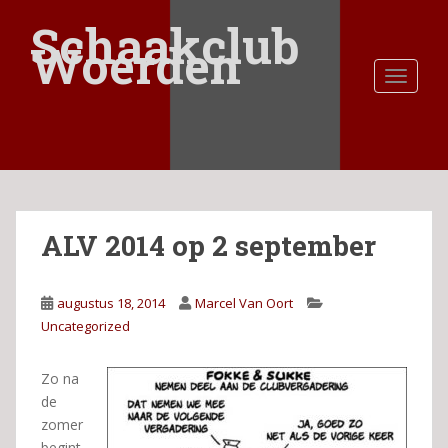
S
Schaakclub
k
Woerden
i
TOGGLE
p
t
o
m
a
i
n
ALV 2014 op 2 september
c
o
n
augustus 18, 2014
Marcel Van Oort
t
Uncategorized
e
n
t
Zo na
de
zomer
begint