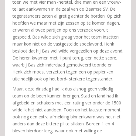
toen we met vier man -herstel, drie man en een vrouw-
te laat aankwamen in de zaal van de Baarnse SV. De
tegenstanders zaten al gretig achter de borden. Op zich
hoefden we maar met zijn zessen op te komen dagen,
er waren al twee partijen op ons verzoek vooruit
gespeeld. Bas wilde zich graag voor het team inzetten
maar kon niet op de vastgestelde speelavond. Henk
besloot dat hij Bas wel wilde vergezellen op deze avond.
De heren kwamen met 1 punt terug, een nette score,
waarbij Bas zich inderdaad gemotiveerd toonde en
Henk zich moest verzetten tegen een op papier -en
uiteindelijk ook op het bord- sterkere tegenstander.
Maar, deze dinsdag had ik dus alsnog geen volledig
team op de been kunnen brengen. Stad en land had ik
afgebeld en schakers met een rating ver onder de 1500
wilde ik het niet aandoen. Toen op het laatste moment
ook nog een extra afmelding binnenkwam was het niet
anders dan deze bittere pil te slikken. Borden 1 en 4
bleven hierdoor leeg, waar ook met vulling de