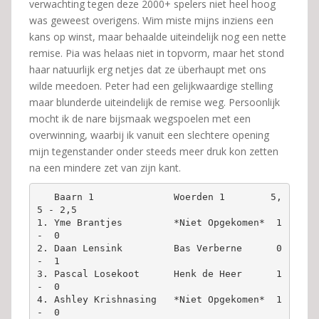
verwachting tegen deze 2000+ spelers niet heel hoog
was geweest overigens. Wim miste mijns inziens een
kans op winst, maar behaalde uiteindelijk nog een nette
remise. Pia was helaas niet in topvorm, maar het stond
haar natuurlijk erg netjes dat ze überhaupt met ons
wilde meedoen. Peter had een gelijkwaardige stelling
maar blunderde uiteindelijk de remise weg. Persoonlijk
mocht ik de nare bijsmaak wegspoelen met een
overwinning, waarbij ik vanuit een slechtere opening
mijn tegenstander onder steeds meer druk kon zetten
na een mindere zet van zijn kant.
   Baarn 1              Woerden 1        5,
5 - 2,5

1. Yme Brantjes         *Niet Opgekomen*  1  
-  0

2. Daan Lensink         Bas Verberne      0  
-  1

3. Pascal Losekoot      Henk de Heer      1  
-  0

4. Ashley Krishnasing   *Niet Opgekomen*  1  
-  0
