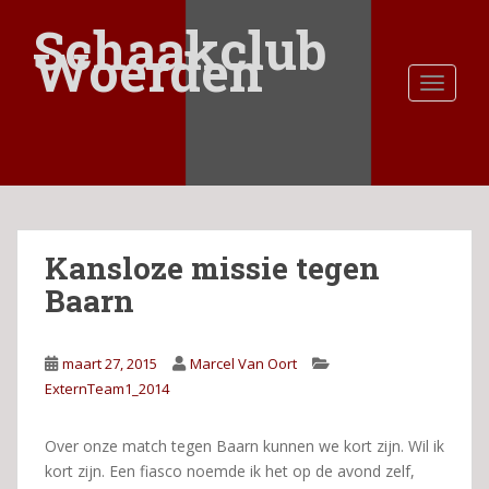
S
Schaakclub
k
Woerden
i
TOGGLE
p
t
o
m
a
i
n
Kansloze missie tegen
c
o
Baarn
n
t
e
maart 27, 2015
Marcel Van Oort
n
ExternTeam1_2014
t
Over onze match tegen Baarn kunnen we kort zijn. Wil ik
kort zijn. Een fiasco noemde ik het op de avond zelf,