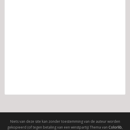
Niets van deze site kan zonder toestemming van de auteur worden
gekopieerd (of tegen betaling van een winstpartij) Thema van
Colorlib
,