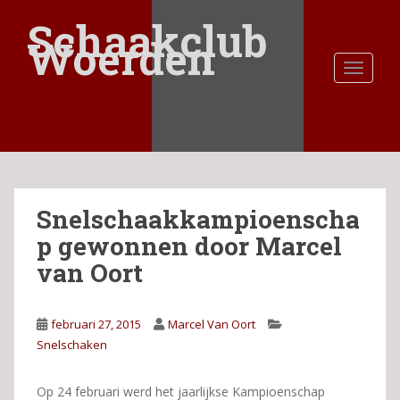
S
Schaakclub
k
Woerden
i
TOGGLE
p
t
o
m
a
i
n
Snelschaakkampioenscha
c
o
p gewonnen door Marcel
n
van Oort
t
e
n
februari 27, 2015
Marcel Van Oort
t
Snelschaken
Op 24 februari werd het jaarlijkse Kampioenschap