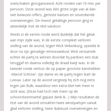
snelschaken georganiseerd. Acht ronden van 10 min. per
persoon. Deze avond was één grote orgie van al-dan-
niet-bewuste-offers, gemiste kansen en onverdiende
overwinningen. De meest gelukkige persoon ging er
uiteindelijk met de titel vandoor.
Reeds in de eerste ronde werd duidelijk dat het geluk
aan mijn zijde was. In de eerste compleet verloren
stelling van de avond, tegen Wick Vinkenburg, speelde ik
door na zijn genadige remiseaanbod. Wick verzuimde
echter de partij te winnen doordat hij pardoes een stuk
teruggaf en daarna volledig de draad kwijt was. In de
tweede ronde verloor de op papier grootste kanshebber
-Marcel Schröer- zijn dame en de partij tegen Bart de
Leeuw. Later op de avond vergreep hij zich nog eens
tegen Jan Bulk, waardoor een extra titel niet meer in
zicht was. (Deze had toch niet meer op de
schoorsteenmantel gepast denk ik…) Mijn resultaten de
rest van de avond omvatten twee winstpartijen vanuit
glad verloren stelling, twee dubieuze overwinningen en