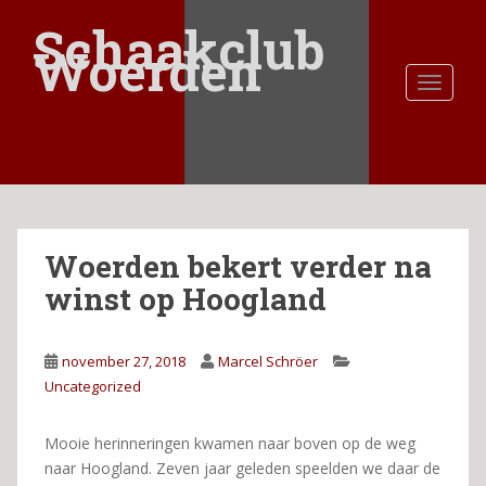
S
Schaakclub
k
Woerden
i
TOGGLE
p
t
o
m
a
i
n
Woerden bekert verder na
c
o
winst op Hoogland
n
t
e
november 27, 2018
Marcel Schröer
n
Uncategorized
t
Mooie herinneringen kwamen naar boven op de weg
naar Hoogland. Zeven jaar geleden speelden we daar de