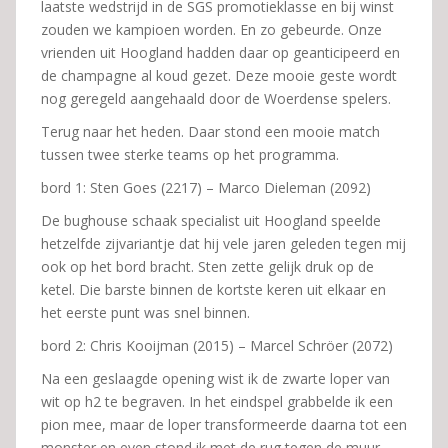
laatste wedstrijd in de SGS promotieklasse en bij winst
zouden we kampioen worden. En zo gebeurde. Onze
vrienden uit Hoogland hadden daar op geanticipeerd en
de champagne al koud gezet. Deze mooie geste wordt
nog geregeld aangehaald door de Woerdense spelers.
Terug naar het heden. Daar stond een mooie match
tussen twee sterke teams op het programma.
bord 1: Sten Goes (2217) – Marco Dieleman (2092)
De bughouse schaak specialist uit Hoogland speelde
hetzelfde zijvariantje dat hij vele jaren geleden tegen mij
ook op het bord bracht. Sten zette gelijk druk op de
ketel. Die barste binnen de kortste keren uit elkaar en
het eerste punt was snel binnen.
bord 2: Chris Kooijman (2015) – Marcel Schröer (2072)
Na een geslaagde opening wist ik de zwarte loper van
wit op h2 te begraven. In het eindspel grabbelde ik een
pion mee, maar de loper transformeerde daarna tot een
monster en even stond ik met de rug tegen de muur.