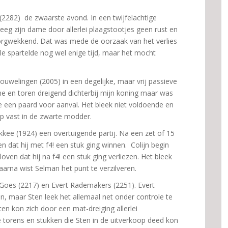
2282) de zwaarste avond. In een twijfelachtige
reeg zijn dame door allerlei plaagstootjes geen rust en
zorgwekkend. Dat was mede de oorzaak van het verlies
le spartelde nog wel enige tijd, maar het mocht
ouwelingen (2005) in een degelijke, maar vrij passieve
 en toren dreigend dichterbij mijn koning maar was
erde een paard voor aanval. Het bleek niet voldoende en
ap vast in de zwarte modder.
kee (1924) een overtuigende partij. Na een zet of 15
n dat hij met f4! een stuk ging winnen. Colijn begin
oven dat hij na f4! een stuk ging verliezen. Het bleek
arna wist Selman het punt te verzilveren.
n Goes (2217) en Evert Rademakers (2251). Evert
ion, maar Sten leek het allemaal net onder controle te
ten kon zich door een mat-dreiging allerlei
e torens en stukken die Sten in de uitverkoop deed kon