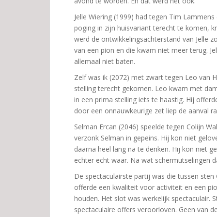
avond te worden. En dat werd het ook.
Jelle Wiering (1999) had tegen Tim Lammens (
poging in zijn huisvariant terecht te komen, k
werd de ontwikkelingsachterstand van Jelle 
van een pion en die kwam niet meer terug. Jel
allemaal niet baten.
Zelf was ik (2072) met zwart tegen Leo van H
stelling terecht gekomen. Leo kwam met dame
in een prima stelling iets te haastig. Hij off
door een onnauwkeurige zet liep de aanval r
Selman Ercan (2046) speelde tegen Colijn Wak
verzonk Selman in gepeins. Hij kon niet gelove
daarna heel lang na te denken. Hij kon niet gel
echter echt waar. Na wat schermutselingen da
De spectaculairste partij was die tussen ste
offerde een kwaliteit voor activiteit en een p
houden. Het slot was werkelijk spectaculair. S
spectaculaire offers veroorloven. Geen van d