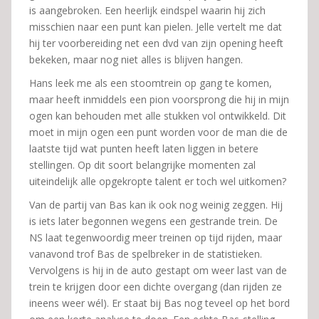
is aangebroken. Een heerlijk eindspel waarin hij zich
misschien naar een punt kan pielen. Jelle vertelt me dat
hij ter voorbereiding net een dvd van zijn opening heeft
bekeken, maar nog niet alles is blijven hangen.
Hans leek me als een stoomtrein op gang te komen,
maar heeft inmiddels een pion voorsprong die hij in mijn
ogen kan behouden met alle stukken vol ontwikkeld. Dit
moet in mijn ogen een punt worden voor de man die de
laatste tijd wat punten heeft laten liggen in betere
stellingen. Op dit soort belangrijke momenten zal
uiteindelijk alle opgekropte talent er toch wel uitkomen?
Van de partij van Bas kan ik ook nog weinig zeggen. Hij
is iets later begonnen wegens een gestrande trein. De
NS laat tegenwoordig meer treinen op tijd rijden, maar
vanavond trof Bas de spelbreker in de statistieken.
Vervolgens is hij in de auto gestapt om weer last van de
trein te krijgen door een dichte overgang (dan rijden ze
ineens weer wél). Er staat bij Bas nog teveel op het bord