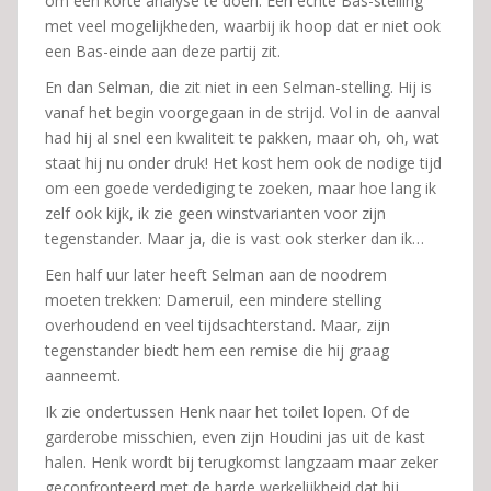
om een korte analyse te doen. Een echte Bas-stelling
met veel mogelijkheden, waarbij ik hoop dat er niet ook
een Bas-einde aan deze partij zit.
En dan Selman, die zit niet in een Selman-stelling. Hij is
vanaf het begin voorgegaan in de strijd. Vol in de aanval
had hij al snel een kwaliteit te pakken, maar oh, oh, wat
staat hij nu onder druk! Het kost hem ook de nodige tijd
om een goede verdediging te zoeken, maar hoe lang ik
zelf ook kijk, ik zie geen winstvarianten voor zijn
tegenstander. Maar ja, die is vast ook sterker dan ik…
Een half uur later heeft Selman aan de noodrem
moeten trekken: Dameruil, een mindere stelling
overhoudend en veel tijdsachterstand. Maar, zijn
tegenstander biedt hem een remise die hij graag
aanneemt.
Ik zie ondertussen Henk naar het toilet lopen. Of de
garderobe misschien, even zijn Houdini jas uit de kast
halen. Henk wordt bij terugkomst langzaam maar zeker
geconfronteerd met de harde werkelijkheid dat hij