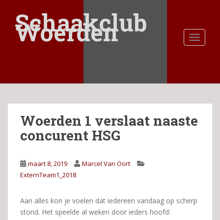
S
Schaakclub
k
Woerden
i
TOGGLE
p
t
o
m
a
i
n
Woerden 1 verslaat naaste
c
o
concurent HSG
n
t
e
maart 8, 2019
Marcel Van Oort
n
ExternTeam1_2018
t
Aan alles kon je voelen dat iedereen vandaag op scherp
stond. Het speelde al weken door ieders hoofd: