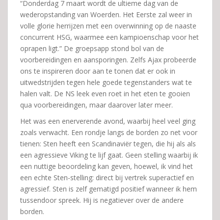
“Donderdag 7 maart wordt de ultieme dag van de
wederopstanding van Woerden. Het Eerste zal weer in
volle glorie herrijzen met een overwinning op de naaste
concurrent HSG, waarmee een kampioenschap voor het
oprapen ligt.” De groepsapp stond bol van de
voorbereidingen en aansporingen. Zelfs Ajax probeerde
ons te inspireren door aan te tonen dat er ook in
uitwedstrijden tegen hele goede tegenstanders wat te
halen valt. De NS leek even roet in het eten te gooien
qua voorbereidingen, maar daarover later meer.
Het was een enerverende avond, waarbij heel veel ging
zoals verwacht. Een rondje langs de borden zo net voor
tienen: Sten heeft een Scandinaviër tegen, die hij als als
een agressieve Viking te lijf gaat. Geen stelling waarbij ik
een nuttige beoordeling kan geven, hoewel, ik vind het
een echte Sten-stelling: direct bij vertrek superactief en
agressief. Sten is zelf gematigd positief wanneer ik hem
tussendoor spreek. Hij is negatiever over de andere
borden.