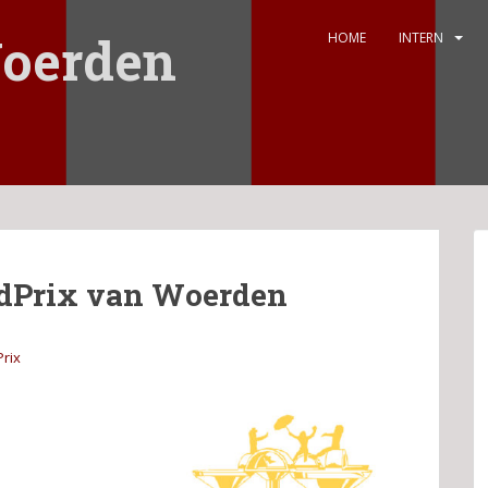
oerden
HOME
INTERN
ndPrix van Woerden
rix