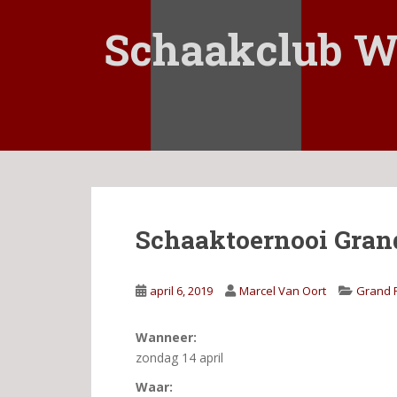
S
k
Schaakclub W
i
p
t
o
m
a
i
n
c
Schaaktoernooi Gra
o
n
t
april 6, 2019
Marcel Van Oort
Grand P
e
n
t
Wanneer:
zondag 14 april
Waar: