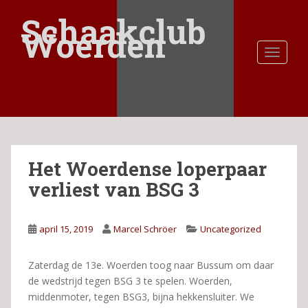
S
Schaakclub
k
Woerden
i
TOGGLE
p
t
o
m
a
i
n
Het Woerdense loperpaar
c
o
verliest van BSG 3
n
t
e
april 15, 2019
Marcel Schröer
Uncategorized
n
t
Zaterdag de 13e. Woerden toog naar Bussum om daar
de wedstrijd tegen BSG 3 te spelen. Woerden,
middenmoter, tegen BSG3, bijna hekkensluiter. We