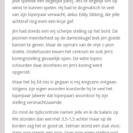
Jelle speelde een degelijke partij. Iets te degelijk om op
winst te kunnen spelen. Hij had te dogmatisch te veel
van zijn loperpaar verwacht, aldus Eddy Sibbing, die Jelle
achteraf nog even een lesje gaf.
Jim had steeds een vrij scherpe stelling op het bord. De
pionnen meerderheid op de damevleugel leek Jim goede
kansen te geven. Maar de opmars van de vrije c-pion
stokte. Ondertussen kwam het centrum en ook Jim’s
koningsstelling gevaarlijk open. De witte lopers
scheurden daar doorheen en Jim’s koning werd
opgerold.
Waar het bij Ed mis is gegaan is mij enigszins ontgaan.
Volgens zijn eigen woorden koesterde hij te veel het
loperpaar (alweer dat loperpaar) woordoor hij zijn
stelling veronachtzaamde.
Zo rond de tijdscontrole namen Jelle en ik de balans op.
We stonden dan wel met 3,5-1,5 achter maar op de
borden zag het er goed uit. Selman stond een stuk voor,
Hans nog steeds een pion. Over mijn eigen stelling wist