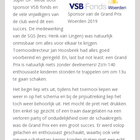
sponsor VSB fonds en
Sponsor van de Grand Prix
de vele vrijwilligers van
Woerden 2019
de club werd dit een
succes. De medewerking
van de SGS (lees: Henk van Lingen) was natuurlijk
onmisbaar om alles voor elkaar te krijgen.
Toernooidirecteur Jan Hoosbeek had alles goed
voorbereid en geregeld. En, last but not least: een Grand
Prix is natuurlijk niets zonder deelnemers! Zo’n 140
enthousiaste kinderen stonden te trappelen om om 13u
te gaan schaken.
Het begin liep iets uit, tijdens het toernooi liepen we
weer in op het schema en bij de prijsuitreiking liep het
toch weer behoorlijk uit. Het mocht de pret niet drukken.
Een enkel sip gezicht of een traan daargelaten na een
verloren partij of onduidelijkheid over de schaakregels
was de Grand Prix een een groot succes. Er werd volop
gelachen en enthousiast geschaakt, waarbij ook vele
nieuwe schakertjes kennis konden maken met een echt