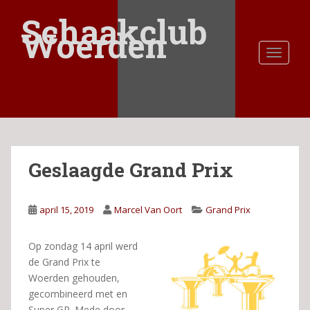
S
Schaakclub
k
Woerden
i
TOGGLE
p
t
o
m
a
i
n
Geslaagde Grand Prix
c
o
n
april 15, 2019
Marcel Van Oort
Grand Prix
t
e
n
Op zondag 14 april werd
t
de Grand Prix te
Woerden gehouden,
gecombineerd met en
Super GP. Mede door