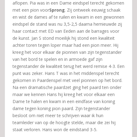
aflopen. Pia was in een Dame eindspel terecht gekomen
met een pion voor
Sprong
. Zij ontweek eeuwig schaak
en wist de dames af te ruilen en kwam in een gewonnen
eindspel de stand was nu 3,5-2,5 daarna hernieuwde zij
haar contact met ED van Eeden aan de barrages voor
de kunst. Jan S stond moeilijk hij stond een kwaliteit
achter toren tegen loper maar had een pion meer. Hij
kreeg het voor elkaar de pionnen van zijn tegenstander
van het bord te spelen en in armoede gaf zijn
tegenstander de kwaliteit terug het werd remise 4-3. Een
punt was zeker. Hans T was in het middenspel terecht
gekomen in Paardenspel met veel pionnen op het bord.
Na een dramatische paardzet ging het paard ten onder
maar we kennen Hans hij kreeg het voor elkaar een
Dame te halen en kwam in een eindfase van koning
dame tegen koning pion paard. Zijn tegenstander
besloot om niet meer te schrijven waar ik hun
teamleider van op de hoogte stelde, maar die zei hij
staat verloren. Hans won de eindstand 3-5.