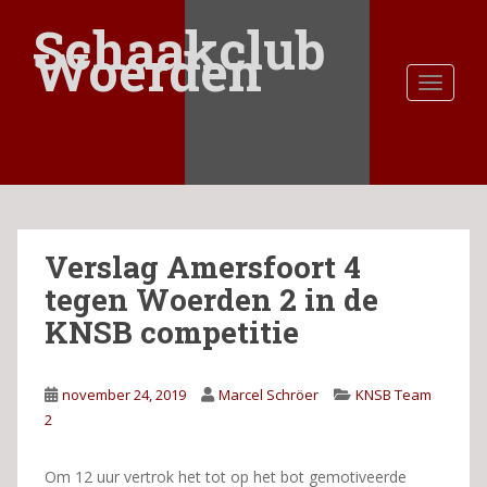
S
Schaakclub
k
Woerden
i
TOGGLE
p
t
o
m
a
i
n
Verslag Amersfoort 4
c
o
tegen Woerden 2 in de
n
KNSB competitie
t
e
n
november 24, 2019
Marcel Schröer
KNSB Team
t
2
Om 12 uur vertrok het tot op het bot gemotiveerde