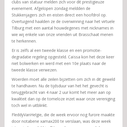
clubs van statuur melden zich voor dit prestigieuze
evenement. Afgelopen zondag meldden de
Stukkenjagers zich en eisten direct een hoofdrol op.
Overtuigend haalden ze de overwinning naar het virtuele
Tilburg met een aantal houwdegenes met nicknames in
wie wij enkele van onze vrienden uit Brasschaat menen
te herkennen.
Er is zelfs al een tweede klasse en een promotie-
degradatie regeling opgesteld. Caïssa kon het deze keer
niet bolwerken en werd met een 10e plaats naar de
tweede klasse verwezen.
Woerden moet alle zeilen bijzetten om zich in dit geweld
te handhaven. Nu de tijdsduur van het het gevecht is
teruggebracht van 4 naar 2 uur komt het meer aan op
kwaliteit dan op de tomeloze inzet waar onze vereniging
toch wel in uitblinkt.
FleddyVanHelgie, die de week ervoor nog furore maakte
door notabene xamax200 te verslaan, was deze week