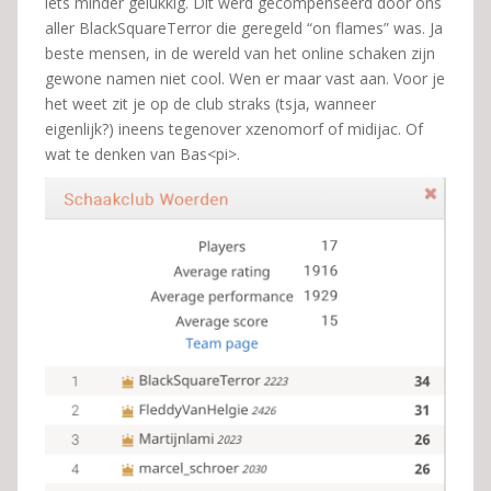
iets minder gelukkig. Dit werd gecompenseerd door ons
aller BlackSquareTerror die geregeld “on flames” was. Ja
beste mensen, in de wereld van het online schaken zijn
gewone namen niet cool. Wen er maar vast aan. Voor je
het weet zit je op de club straks (tsja, wanneer
eigenlijk?) ineens tegenover xzenomorf of midijac. Of
wat te denken van Bas<pi>.