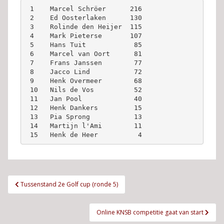
 1    Marcel Schröer      216
 2    Ed Oosterlaken      130
 3    Rolinde den Heijer  115
 4    Mark Pieterse       107
 5    Hans Tuit            85
 6    Marcel van Oort      81
 7    Frans Janssen        77
 8    Jacco Lind           72
 9    Henk Overmeer        68
 10   Nils de Vos          52
 11   Jan Pool             40
 12   Henk Dankers         15
 13   Pia Sprong           13
 14   Martijn l'Ami        11
 15   Henk de Heer          4
Bericht
Tussenstand 2e Golf cup (ronde 5)
navigatie
Online KNSB competitie gaat van start