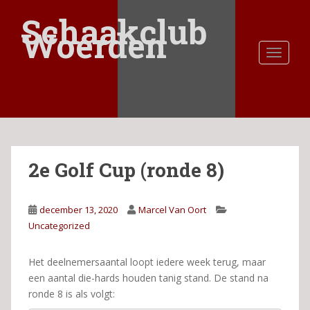
S
Schaakclub
k
Woerden
i
TOGGLE
p
t
o
m
a
i
n
2e Golf Cup (ronde 8)
c
o
n
december 13, 2020
Marcel Van Oort
t
Uncategorized
e
n
t
Het deelnemersaantal loopt iedere week terug, maar
een aantal die-hards houden tanig stand. De stand na
ronde 8 is als volgt: