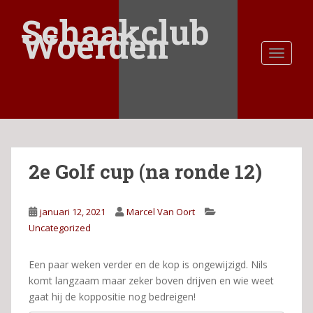
S
Schaakclub
k
Woerden
i
TOGGLE
p
t
o
m
a
i
n
2e Golf cup (na ronde 12)
c
o
n
januari 12, 2021
Marcel Van Oort
t
Uncategorized
e
n
t
Een paar weken verder en de kop is ongewijzigd. Nils
komt langzaam maar zeker boven drijven en wie weet
gaat hij de koppositie nog bedreigen!