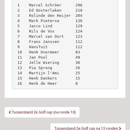
 1    Marcel Schröer      296
 2    Ed Oosterlaken      210
 3    Rolinde den Heijer  204
 4    Mark Pieterse       130
 5    Jacco Lind          129
 6    Nils de Vos         124
 7    Marcel van Oort     123
 8    Frans Janssen       112
 9    HansTuit            112
 10   Henk Overmeer       83
 11   Jan Pool            49
 12   Jelle Wiering       36
 13   Pia Sprong          26
 14   Martijn l'Ami       25
 15   Henk Dankers        15
 16   Henk de Heer        8
Bericht
Tussenstand 2e Golf cup (na ronde 10)
navigatie
Tussenstand 2e Golf cup na 13 ronden