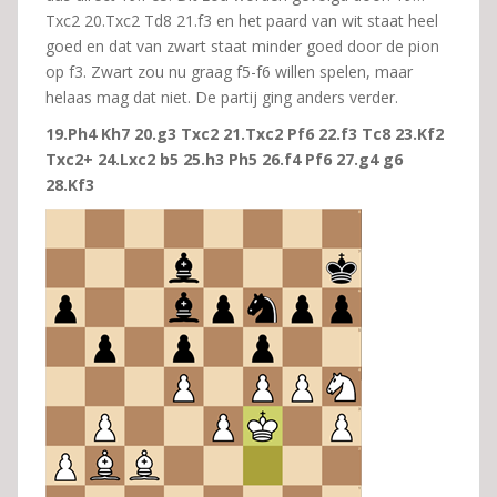
Txc2 20.Txc2 Td8 21.f3 en het paard van wit staat heel
goed en dat van zwart staat minder goed door de pion
op f3. Zwart zou nu graag f5-f6 willen spelen, maar
helaas mag dat niet. De partij ging anders verder.
19.Ph4 Kh7 20.g3 Txc2 21.Txc2 Pf6 22.f3 Tc8 23.Kf2
Txc2+ 24.Lxc2 b5 25.h3 Ph5 26.f4 Pf6 27.g4 g6
28.Kf3