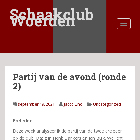
S
Schaakclub
k
Woerden
i
TOGGLE
p
t
o
m
a
i
n
Partij van de avond (ronde
c
o
2)
n
t
e
september 19, 2021
Jacco Lind
Uncategorized
n
t
Ereleden
Deze week analyseer ik de partij van de twee ereleden
op de club. Dat zijn Henk Dankers en Jan Bulk. Wellicht