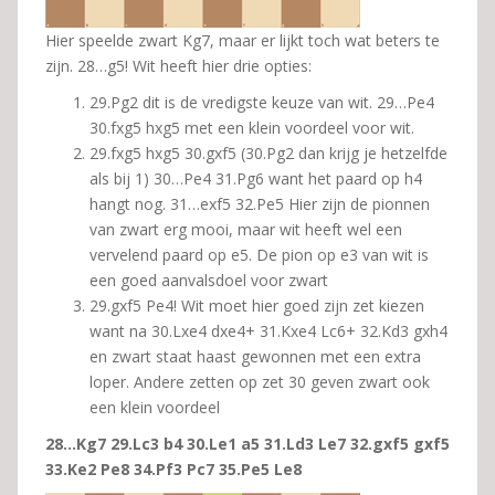
Hier speelde zwart Kg7, maar er lijkt toch wat beters te
zijn. 28…g5! Wit heeft hier drie opties:
29.Pg2 dit is de vredigste keuze van wit. 29…Pe4
30.fxg5 hxg5 met een klein voordeel voor wit.
29.fxg5 hxg5 30.gxf5 (30.Pg2 dan krijg je hetzelfde
als bij 1) 30…Pe4 31.Pg6 want het paard op h4
hangt nog. 31…exf5 32.Pe5 Hier zijn de pionnen
van zwart erg mooi, maar wit heeft wel een
vervelend paard op e5. De pion op e3 van wit is
een goed aanvalsdoel voor zwart
29.gxf5 Pe4! Wit moet hier goed zijn zet kiezen
want na 30.Lxe4 dxe4+ 31.Kxe4 Lc6+ 32.Kd3 gxh4
en zwart staat haast gewonnen met een extra
loper. Andere zetten op zet 30 geven zwart ook
een klein voordeel
28…Kg7 29.Lc3 b4 30.Le1 a5 31.Ld3 Le7 32.gxf5 gxf5
33.Ke2 Pe8 34.Pf3 Pc7 35.Pe5 Le8