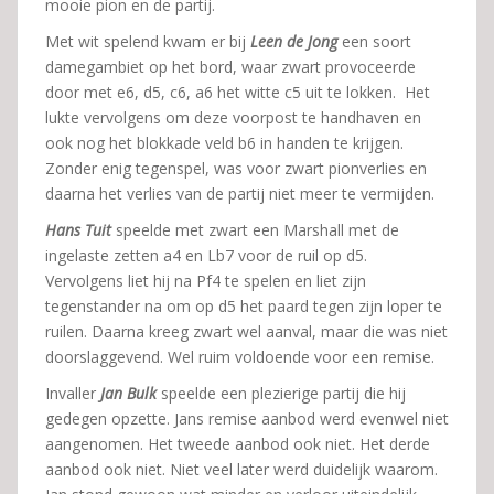
mooie pion en de partij.
Met wit spelend kwam er bij
Leen de Jong
een soort
damegambiet op het bord, waar zwart provoceerde
door met e6, d5, c6, a6 het witte c5 uit te lokken. Het
lukte vervolgens om deze voorpost te handhaven en
ook nog het blokkade veld b6 in handen te krijgen.
Zonder enig tegenspel, was voor zwart pionverlies en
daarna het verlies van de partij niet meer te vermijden.
Hans Tuit
speelde met zwart een Marshall met de
ingelaste zetten a4 en Lb7 voor de ruil op d5.
Vervolgens liet hij na Pf4 te spelen en liet zijn
tegenstander na om op d5 het paard tegen zijn loper te
ruilen. Daarna kreeg zwart wel aanval, maar die was niet
doorslaggevend. Wel ruim voldoende voor een remise.
Invaller
Jan Bulk
speelde een plezierige partij die hij
gedegen opzette. Jans remise aanbod werd evenwel niet
aangenomen. Het tweede aanbod ook niet. Het derde
aanbod ook niet. Niet veel later werd duidelijk waarom.