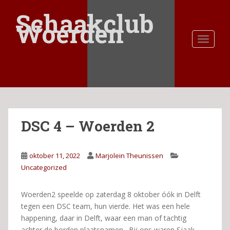
S
Schaakclub
k
Woerden
i
TOGGLE
p
t
o
m
a
i
n
DSC 4 – Woerden 2
c
o
n
oktober 11, 2022
Marjolein Theunissen
t
Uncategorized
e
n
t
Woerden2 speelde op zaterdag 8 oktober óók in Delft
tegen een DSC team, hun vierde. Het was een hele
happening, daar in Delft, waar een man of tachtig
achter de borden plaatsnamen. Bij ons waren Sjaak