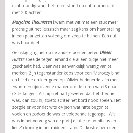
echt moedig want het team stond op dat moment al
met 2-0 achter.
Marjolein Theunissen
kwam met wit met een stuk meer
prachtig uit het Russisch maar zag kans om haar stelling
in een paar zetten volledig om zeep te helpen. Een nul
was haar deel.
Gelukkig ging het op de andere borden beter.
Olivier
Huizer
speelde tegen iemand die al een tijdje niet meer
geschaakt had. Daar was aanvankelijk weinig van te
merken. Zijn tegenstander koos voor een ‘Maroczy bind’
en hield de druk er goed op. Olivier herinnerde zich met
zwart een tijdrovende manier om de toren van f8 naar
c8 te krijgen. Als hij niet had geweten dat het theorie
was, dan zou hij zoiets achter het bord nooit spelen. Het
zorgde er voor dat wits c4 pion wat hitte begon te
voelen en zodoende was er voldoende tegenspel. Wit
was in het vervolg van de partij echter te ambitieus en
liet z’n koning in het midden staan. Dit kostte hem een