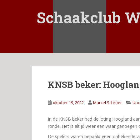
S
k
Schaakclub W
i
p
t
o
m
a
i
n
c
KNSB beker: Hoogla
o
n
t
oktober 19, 2022
Marcel Schröer
Unc
e
n
t
In de KNSB beker had de loting Hoogland aa
ronde. Het is altijd weer een waar genoegen
De spelers waren bepaald geen onbekende va