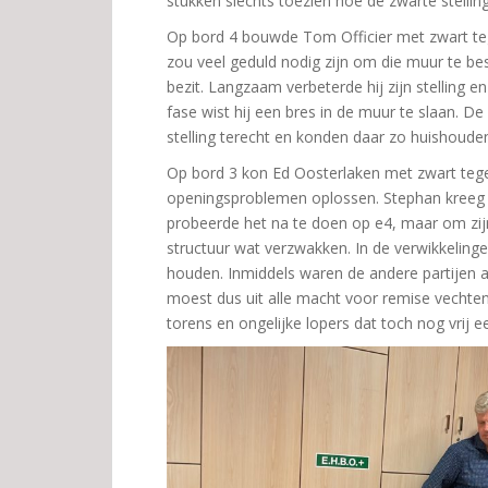
stukken slechts toezien hoe de zwarte stelli
Op bord 4 bouwde Tom Officier met zwart te
zou veel geduld nodig zijn om die muur te besl
bezit. Langzaam verbeterde hij zijn stelling 
fase wist hij een bres in de muur te slaan. 
stelling terecht en konden daar zo huishoude
Op bord 3 kon Ed Oosterlaken met zwart tege
openingsproblemen oplossen. Stephan kreeg 
probeerde het na te doen op e4, maar om zij
structuur wat verzwakken. In de verwikkelin
houden. Inmiddels waren de andere partijen 
moest dus uit alle macht voor remise vechten
torens en ongelijke lopers dat toch nog vrij 