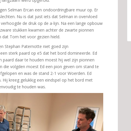
ng langzaam werd opgerold.
gen Selman Ercan een ondoordringbare muur op. Er
echten. Nu is dat juist iets dat Selman in overvloed
en verhoogde de druk op de a-lijn. Na een lange opbouw
De zware stukken kwamen achter de zwarte pionnen
n dat Tom het voor gezien hield.
n Stephan Paternotte niet goed zijn
een sterk paard op e5 dat het bord domineerde. Ed
n paard daar te houden moest hij wel zijn pionnen
gen die volgden moest Ed een pion geven om stand te
afgelopen en was de stand 2-1 voor Woerden. Ed
. Hij kreeg gelukkig een eindspel op het bord met
eenvoudig te houden was.