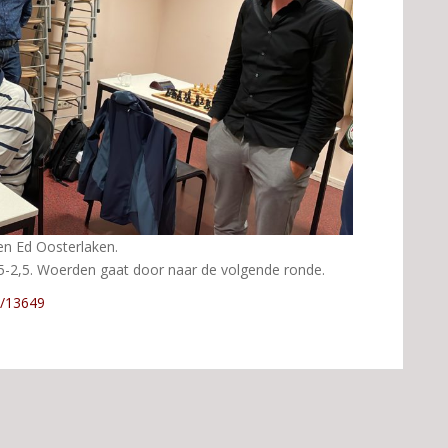
en Ed Oosterlaken.
-2,5. Woerden gaat door naar de volgende ronde.
w/13649