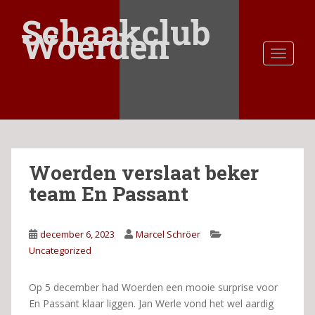
S
Schaakclub
k
Woerden
i
TOGGLE
p
t
o
m
a
i
n
Woerden verslaat beker
c
o
team En Passant
n
t
e
december 6, 2023
Marcel Schröer
n
Uncategorized
t
Op 5 december had Woerden een mooie surprise voor
En Passant klaar liggen. Jan Werle vond het wel aardig