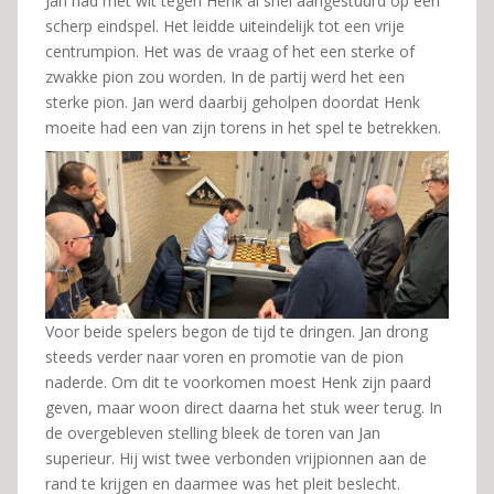
Jan had met wit tegen Henk al snel aangestuurd op een
scherp eindspel. Het leidde uiteindelijk tot een vrije
centrumpion. Het was de vraag of het een sterke of
zwakke pion zou worden. In de partij werd het een
sterke pion. Jan werd daarbij geholpen doordat Henk
moeite had een van zijn torens in het spel te betrekken.
Voor beide spelers begon de tijd te dringen. Jan drong
steeds verder naar voren en promotie van de pion
naderde. Om dit te voorkomen moest Henk zijn paard
geven, maar woon direct daarna het stuk weer terug. In
de overgebleven stelling bleek de toren van Jan
superieur. Hij wist twee verbonden vrijpionnen aan de
rand te krijgen en daarmee was het pleit beslecht.