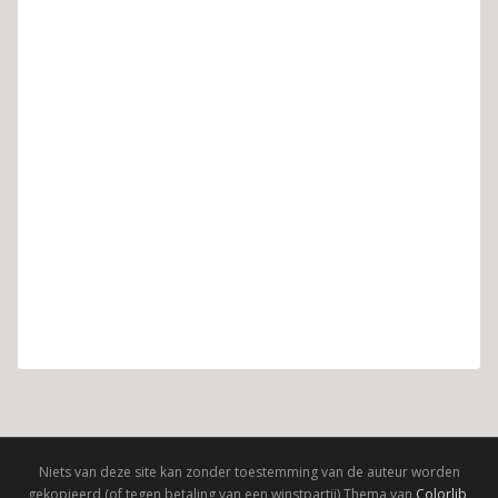
Niets van deze site kan zonder toestemming van de auteur worden
gekopieerd (of tegen betaling van een winstpartij) Thema van
Colorlib
,