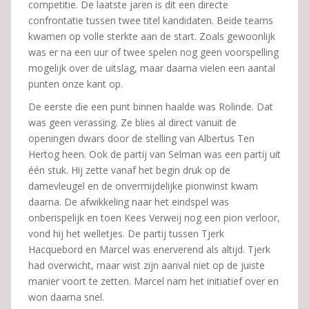
competitie. De laatste jaren is dit een directe
confrontatie tussen twee titel kandidaten. Beide teams
kwamen op volle sterkte aan de start. Zoals gewoonlijk
was er na een uur of twee spelen nog geen voorspelling
mogelijk over de uitslag, maar daarna vielen een aantal
punten onze kant op.
De eerste die een punt binnen haalde was Rolinde. Dat
was geen verassing. Ze blies al direct vanuit de
openingen dwars door de stelling van Albertus Ten
Hertog heen. Ook de partij van Selman was een partij uit
één stuk. Hij zette vanaf het begin druk op de
damevleugel en de onvermijdelijke pionwinst kwam
daarna. De afwikkeling naar het eindspel was
onberispelijk en toen Kees Verweij nog een pion verloor,
vond hij het welletjes. De partij tussen Tjerk
Hacquebord en Marcel was enerverend als altijd. Tjerk
had overwicht, maar wist zijn aanval niet op de juiste
manier voort te zetten. Marcel nam het initiatief over en
won daarna snel.