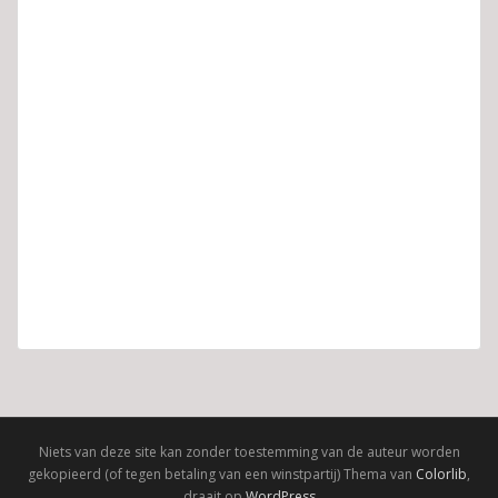
Niets van deze site kan zonder toestemming van de auteur worden
gekopieerd (of tegen betaling van een winstpartij) Thema van
Colorlib
,
draait op
WordPress