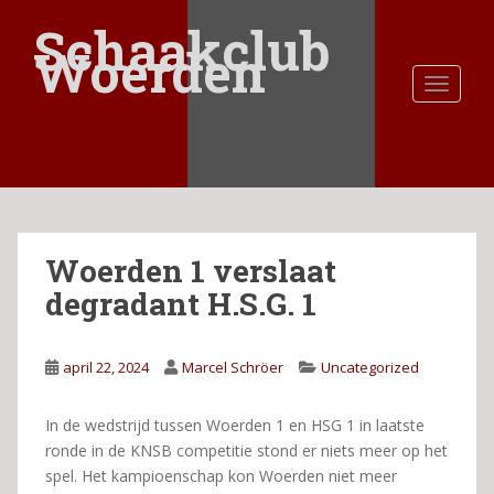
S
Schaakclub
k
Woerden
i
TOGGLE
p
t
o
m
a
i
n
Woerden 1 verslaat
c
o
degradant H.S.G. 1
n
t
e
april 22, 2024
Marcel Schröer
Uncategorized
n
t
In de wedstrijd tussen Woerden 1 en HSG 1 in laatste
ronde in de KNSB competitie stond er niets meer op het
spel. Het kampioenschap kon Woerden niet meer