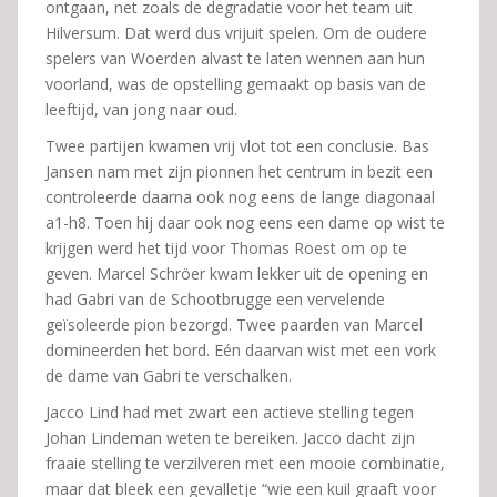
ontgaan, net zoals de degradatie voor het team uit
Hilversum. Dat werd dus vrijuit spelen. Om de oudere
spelers van Woerden alvast te laten wennen aan hun
voorland, was de opstelling gemaakt op basis van de
leeftijd, van jong naar oud.
Twee partijen kwamen vrij vlot tot een conclusie. Bas
Jansen nam met zijn pionnen het centrum in bezit een
controleerde daarna ook nog eens de lange diagonaal
a1-h8. Toen hij daar ook nog eens een dame op wist te
krijgen werd het tijd voor Thomas Roest om op te
geven. Marcel Schröer kwam lekker uit de opening en
had Gabri van de Schootbrugge een vervelende
geïsoleerde pion bezorgd. Twee paarden van Marcel
domineerden het bord. Eén daarvan wist met een vork
de dame van Gabri te verschalken.
Jacco Lind had met zwart een actieve stelling tegen
Johan Lindeman weten te bereiken. Jacco dacht zijn
fraaie stelling te verzilveren met een mooie combinatie,
maar dat bleek een gevalletje “wie een kuil graaft voor