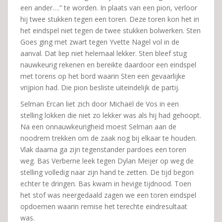
een ander….” te worden. In plaats van een pion, verloor
hij twee stukken tegen een toren. Deze toren kon het in
het eindspel niet tegen de twee stukken bolwerken. Sten
Goes ging met zwart tegen Yvette Nagel vol in de
aanval. Dat liep niet helemaal lekker. Sten bleef stug
nauwkeurig rekenen en bereikte daardoor een eindspel
met torens op het bord waarin Sten een gevaarlijke
vrijpion had. Die pion besliste uiteindelijk de partij.
Selman Ercan liet zich door Michaël de Vos in een
stelling lokken die niet zo lekker was als hij had gehoopt.
Na een onnauwkeurigheid moest Selman aan de
noodrem trekken om de zaak nog bij elkaar te houden.
Vlak daarna ga zijn tegenstander pardoes een toren
weg. Bas Verberne leek tegen Dylan Meijer op weg de
stelling volledig naar zijn hand te zetten. De tijd begon
echter te dringen. Bas kwam in hevige tijdnood. Toen
het stof was neergedaald zagen we een toren eindspel
opdoemen waarin remise het terechte eindresultaat
was.